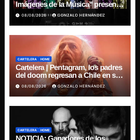
Imágenes de la Música” presenta
la esencia del nuevo sonido
08/08/2026
GONZALO HERNÁNDEZ
nacional
CARTELERA
HOME
Cartelera | Pentagram, los padres
del doom regresan a Chile en su
última misa
08/08/2026
GONZALO HERNÁNDEZ
CARTELERA
HOME
NOTICIA: Ganadores de los