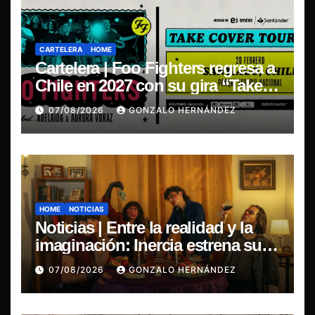
CARTELERA
HOME
Cartelera | Foo Fighters regresa a
Chile en 2027 con su gira “Take
Cover Tour 2027”
07/08/2026
GONZALO HERNÁNDEZ
HOME
NOTICIAS
Noticias | Entre la realidad y la
imaginación: Inercia estrena su
primer single “Marilina”
07/08/2026
GONZALO HERNÁNDEZ