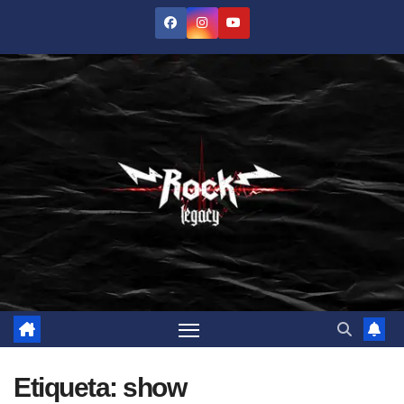
Saltar
al
contenido
Etiqueta:
show