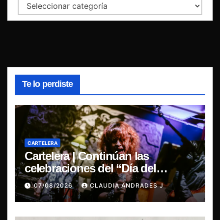
Categorías
Te lo perdiste
CARTELERA
Cartelera | Continúan las
celebraciones del “Día del
Blues”, La Rox se presentará este
07/08/2026
CLAUDIA ANDRADES J
sábado en Concepción