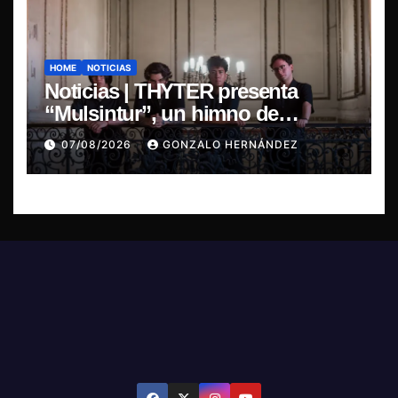
HOME
NOTICIAS
Noticias | THYTER presenta
“Mulsintur”, un himno de
heavy/power metal inspirado en
07/08/2026
GONZALO HERNÁNDEZ
Tomás Paniri