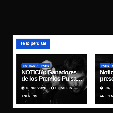
Te lo perdiste
CARTELERA
HOME
HOME
NOTICIA: Ganadores
Notic
de los Premios Pulsar,
pres
Engrupid Pipol
“DI
08/08/2026
GERALDINE
08/
presentan show
GOD
exclusivo.
ANFRENS
ANFRE