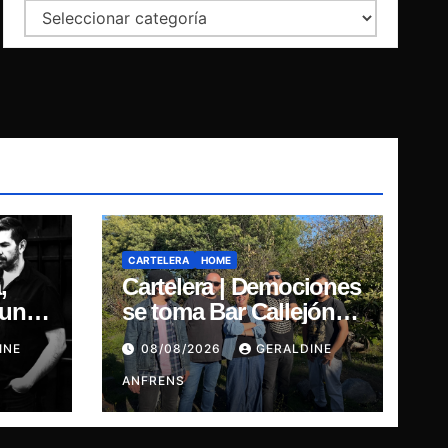
Categorías
CARTELERA
HOME
,
Cartelera | Demociones
punk:
se toma Bar Callejón:
Presentación oficial de
INE
08/08/2026
GERALDINE
de
su EP y estreno del
single “Mujer
ANFRENS
Escarlata”