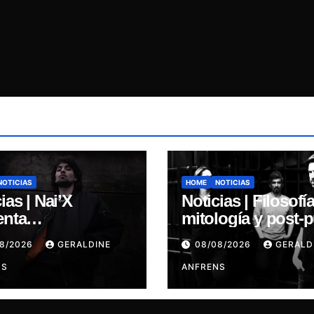
NOTICIAS
HOME
NOTICIAS
ias | Nai’X
Noticias | Filosofía
enta
mitología y post-
MENSIONAL
ALGARRABIA
08/2026
GERALDINE
08/08/2026
GERALD
S.
presenta “Cantos 
NS
Sirena”
ANFRENS