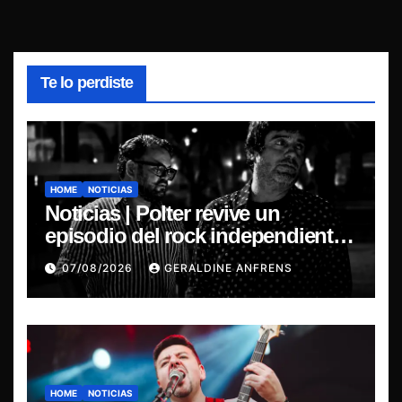
Te lo perdiste
HOME
NOTICIAS
Noticias | Polter revive un
episodio del rock independiente
chileno con el lanzamiento de
07/08/2026
GERALDINE ANFRENS
“Esencial 2001–2026”
HOME
NOTICIAS