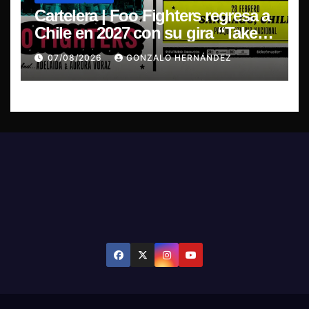
Cartelera | Foo Fighters regresa a
Chile en 2027 con su gira “Take
Cover Tour 2027”
07/08/2026
GONZALO HERNÁNDEZ