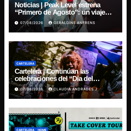
Noticias | Peak Level estrena
“Primero de Agosto”: un viaje
sonoro por el duelo y la memoria.
07/08/2026
GERALDINE ANFRENS
CARTELERA
Cartelera | Continúan las
celebraciones del “Día del
Blues”, La Rox se presentará este
07/08/2026
CLAUDIA ANDRADES J
sábado en Concepción
CARTELERA
HOME