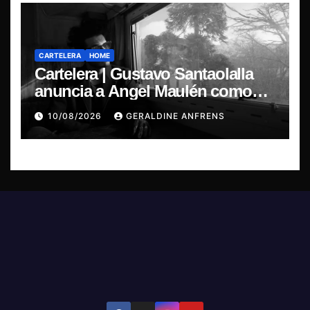
CARTELERA
HOME
Cartelera | Gustavo Santaolalla
anuncia a Angel Maulén como
invitado especial para su regreso
10/08/2026
GERALDINE ANFRENS
a Chile