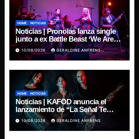
HOME
NOTICIAS
Noticias | Pronoias lanza single
junto a ex Battle Beast ‘We Are
The Same’ une el metal de Chile y
10/08/2026
GERALDINE ANFRENS
Finlandia.
HOME
NOTICIAS
Noticias | KAFOD anuncia el
lanzamiento de “La Señal Te
Encontró”, el primer adelanto de
10/08/2026
GERALDINE ANFRENS
su nuevo álbum conceptual.