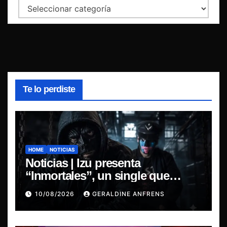
Categorías
Te lo perdiste
HOME
NOTICIAS
Noticias | Izu presenta
“Inmortales”, un single que
marca su esperado regreso.
10/08/2026
GERALDINE ANFRENS