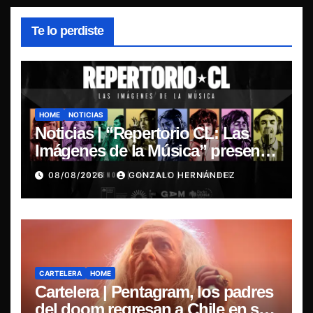
Te lo perdiste
HOME
NOTICIAS
Noticias | “Repertorio CL: Las
Imágenes de la Música” presenta
la esencia del nuevo sonido
08/08/2026
GONZALO HERNÁNDEZ
nacional
CARTELERA
HOME
Cartelera | Pentagram, los padres
del doom regresan a Chile en su