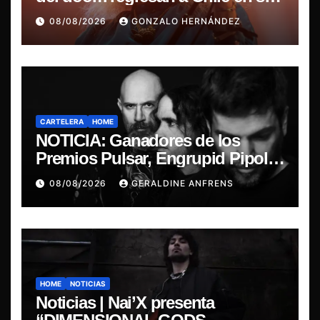
última misa
08/08/2026
GONZALO HERNÁNDEZ
CARTELERA
HOME
NOTICIA: Ganadores de los
Premios Pulsar, Engrupid Pipol
presentan show exclusivo.
08/08/2026
GERALDINE ANFRENS
HOME
NOTICIAS
Noticias | Nai’X presenta