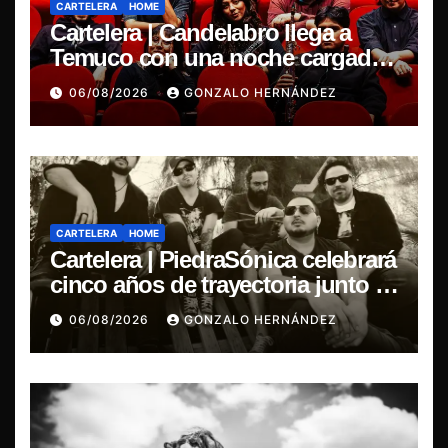
CARTELERA
HOME
Cartelera | Candelabro llega a
Temuco con una noche cargada
de indie
06/08/2026
GONZALO HERNÁNDEZ
CARTELERA
HOME
Cartelera | PiedraSónica celebrará
cinco años de trayectoria junto a
The Ganjas en el Bar de René
06/08/2026
GONZALO HERNÁNDEZ