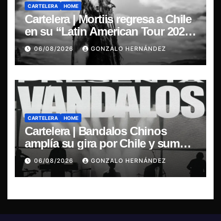
CARTELERA
HOME
Cartelera | Mortiis regresa a Chile
en su “Latin American Tour 2026”
y exclusivo show en Sala RBX
06/08/2026
GONZALO HERNÁNDEZ
CARTELERA
HOME
Cartelera | Bandalos Chinos
amplía su gira por Chile y suma
concierto en Concepción
06/08/2026
GONZALO HERNÁNDEZ