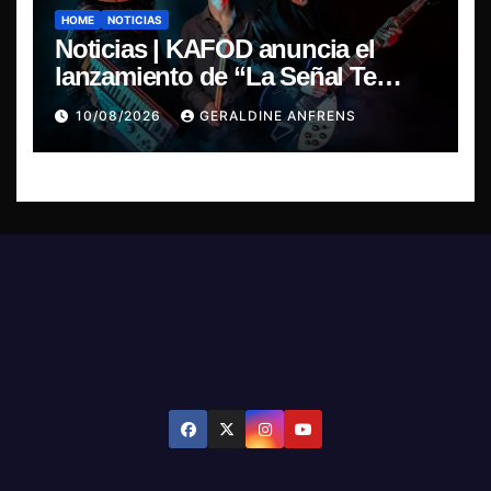
HOME
NOTICIAS
Noticias | KAFOD anuncia el
lanzamiento de “La Señal Te
Encontró”, el primer adelanto de
10/08/2026
GERALDINE ANFRENS
su nuevo álbum conceptual.