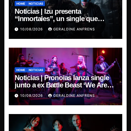
HOME
NOTICIAS
Noticias | Izu presenta
“Inmortales”, un single que
marca su esperado regreso.
10/08/2026
GERALDINE ANFRENS
HOME
NOTICIAS
Noticias | Pronoias lanza single
junto a ex Battle Beast ‘We Are
The Same’ une el metal de Chile y
10/08/2026
GERALDINE ANFRENS
Finlandia.