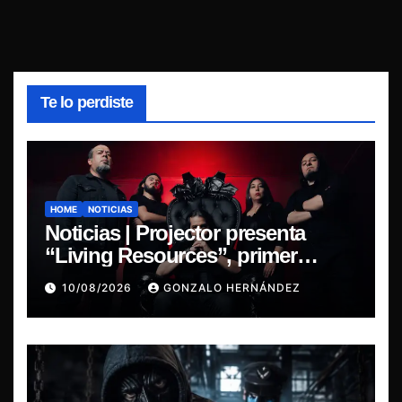
Te lo perdiste
HOME
NOTICIAS
Noticias | Projector presenta
“Living Resources”, primer
adelanto de su nuevo álbum
10/08/2026
GONZALO HERNÁNDEZ
Before the Last Light