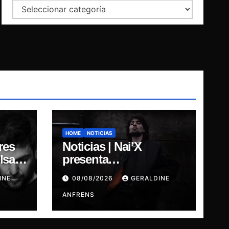
Categorías
HOME
NOTICIAS
res
Noticias | Nai’X
sar,
presenta
“DIMENSIONAL
INE
08/08/2026
GERALDINE
GODS.
ANFRENS