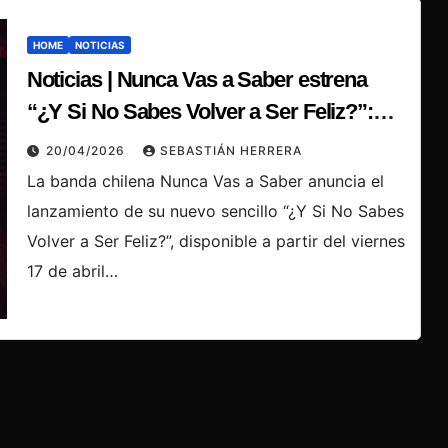
HOME
NOTICIAS
Noticias | Nunca Vas a Saber estrena
“¿Y Si No Sabes Volver a Ser Feliz?”:
una inmersión honesta en la ruptura y la
20/04/2026
SEBASTIÁN HERRERA
reconstrucción emocional
La banda chilena Nunca Vas a Saber anuncia el
lanzamiento de su nuevo sencillo “¿Y Si No Sabes
Volver a Ser Feliz?”, disponible a partir del viernes
17 de abril…