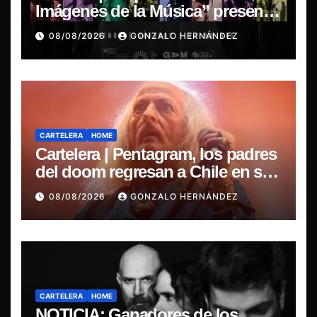
Imágenes de la Música” presenta
la esencia del nuevo sonido
08/08/2026
GONZALO HERNÁNDEZ
nacional
CARTELERA
HOME
Cartelera | Pentagram, los padres
del doom regresan a Chile en su
última misa
08/08/2026
GONZALO HERNÁNDEZ
CARTELERA
HOME
NOTICIA: Ganadores de los