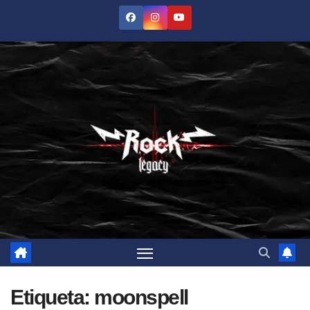
Saltar
al
contenido
Etiqueta:
moonspell