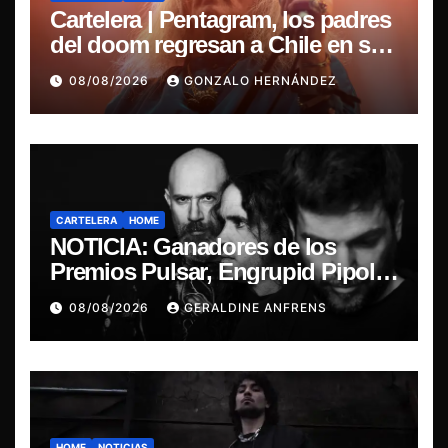
Cartelera | Pentagram, los padres
del doom regresan a Chile en su
última misa
08/08/2026
GONZALO HERNÁNDEZ
CARTELERA
HOME
NOTICIA: Ganadores de los
Premios Pulsar, Engrupid Pipol
presentan show exclusivo.
08/08/2026
GERALDINE ANFRENS
HOME
NOTICIAS