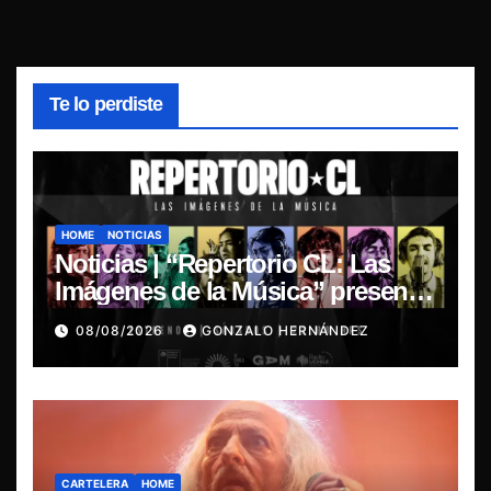
Te lo perdiste
HOME
NOTICIAS
Noticias | “Repertorio CL: Las
Imágenes de la Música” presenta
la esencia del nuevo sonido
08/08/2026
GONZALO HERNÁNDEZ
nacional
CARTELERA
HOME