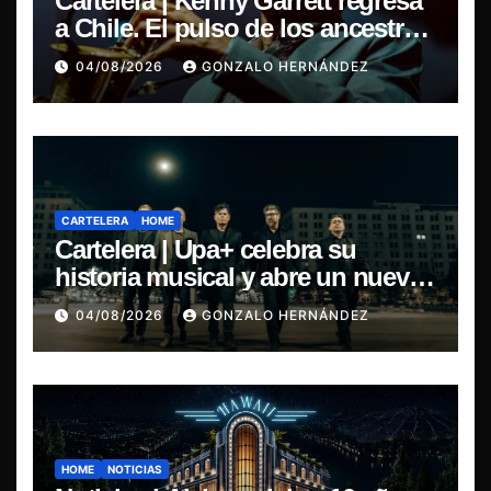
Cartelera | Kenny Garrett regresa
a Chile. El pulso de los ancestros
vuelve a cobrar vida
04/08/2026
GONZALO HERNÁNDEZ
CARTELERA
HOME
Cartelera | Upa+ celebra su
historia musical y abre un nuevo
capítulo con el lanzamiento de su
04/08/2026
GONZALO HERNÁNDEZ
disco Ciudad Anterior en Blondie
HOME
NOTICIAS