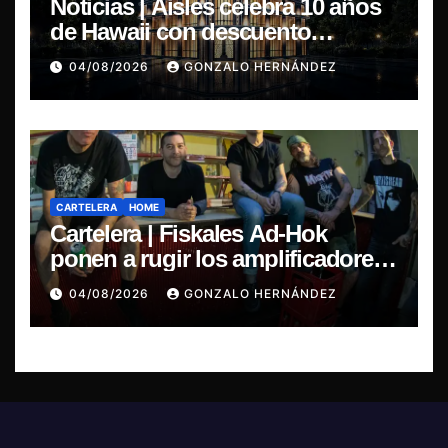
Noticias | Aisles celebra 10 años
de Hawaii con descuento
especial en LP y CD
04/08/2026
GONZALO HERNÁNDEZ
CARTELERA
HOME
Cartelera | Fiskales Ad-Hok
ponen a rugir los amplificadores
este sábado en Santiago
04/08/2026
GONZALO HERNÁNDEZ