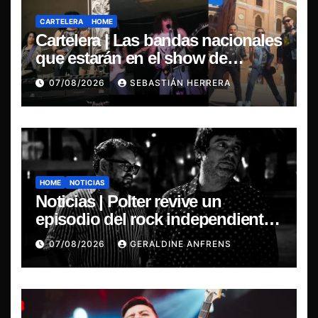
CARTELERA
HOME
Cartelera | Las bandas nacionales
que estarán en el show de
Violator en Santiago
07/08/2026
SEBASTIÁN HERRERA
HOME
NOTICIAS
Noticias | Polter revive un
episodio del rock independiente
chileno con el lanzamiento de
07/08/2026
GERALDINE ANFRENS
“Esencial 2001–2026”