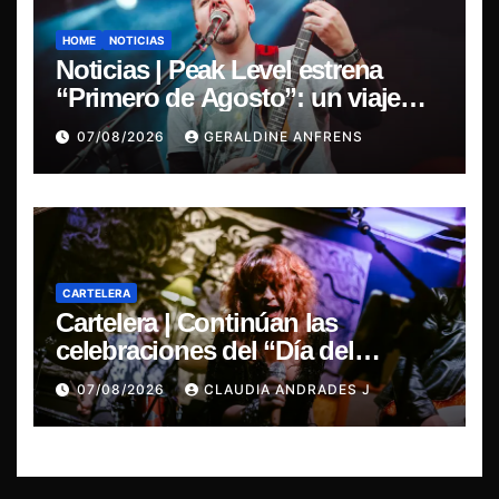
HOME
NOTICIAS
Noticias | Peak Level estrena
“Primero de Agosto”: un viaje
sonoro por el duelo y la memoria.
07/08/2026
GERALDINE ANFRENS
CARTELERA
Cartelera | Continúan las
celebraciones del “Día del
Blues”, La Rox se presentará este
07/08/2026
CLAUDIA ANDRADES J
sábado en Concepción