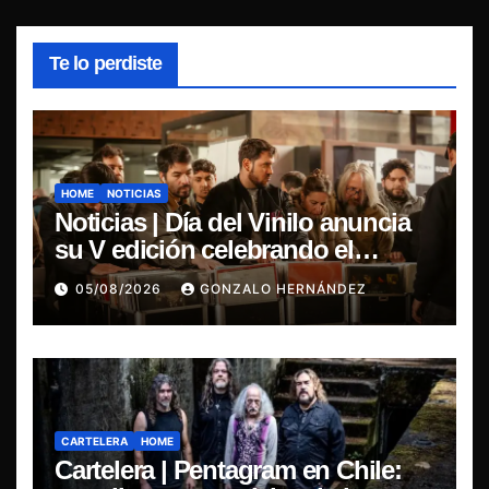
Te lo perdiste
HOME
NOTICIAS
Noticias | Día del Vinilo anuncia
su V edición celebrando el
regreso del 7″ fabricado en Chile
05/08/2026
GONZALO HERNÁNDEZ
CARTELERA
HOME
Cartelera | Pentagram en Chile: