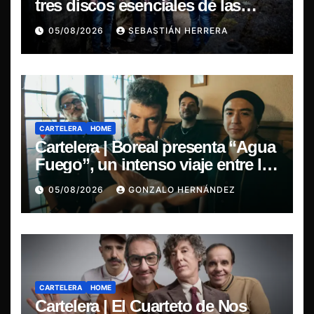
tres discos esenciales de las
leyendas del doom
05/08/2026
SEBASTIÁN HERRERA
CARTELERA
HOME
Cartelera | Boreal presenta “Agua
Fuego”, un intenso viaje entre la
pasión y la desilusión
05/08/2026
GONZALO HERNÁNDEZ
CARTELERA
HOME
Cartelera | El Cuarteto de Nos