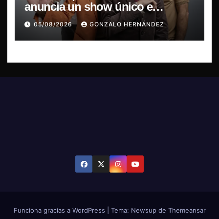
anuncia un show único e
irrepetible en el Movistar Arena
05/08/2026
GONZALO HERNÁNDEZ
Funciona gracias a WordPress
|
Tema: Newsup de
Themeansar