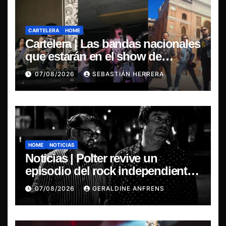
CARTELERA
HOME
Cartelera | Las bandas nacionales
que estarán en el show de
Violator en Santiago
07/08/2026
SEBASTIÁN HERRERA
HOME
NOTICIAS
Noticias | Polter revive un
episodio del rock independiente
chileno con el lanzamiento de
07/08/2026
GERALDINE ANFRENS
“Esencial 2001–2026”