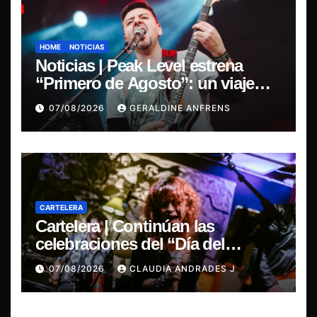
HOME
NOTICIAS
Noticias | Peak Level estrena
“Primero de Agosto”: un viaje
sonoro por el duelo y la memoria.
07/08/2026
GERALDINE ANFRENS
CARTELERA
Cartelera | Continúan las
celebraciones del “Día del
Blues”, La Rox se presentará este
07/08/2026
CLAUDIA ANDRADES J
sábado en Concepción