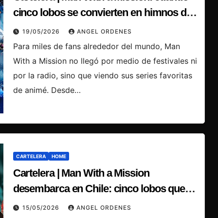
cinco lobos se convierten en himnos del
animé contemporáneo
19/05/2026
ANGEL ORDENES
Para miles de fans alrededor del mundo, Man
With a Mission no llegó por medio de festivales ni
por la radio, sino que viendo sus series favoritas
de animé. Desde…
CARTELERA
HOME
Cartelera | Man With a Mission
desembarca en Chile: cinco lobos que
nacieron para romper los moldes de la
15/05/2026
ANGEL ORDENES