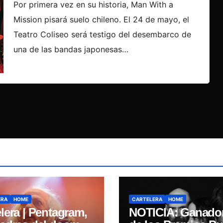
música
Por primera vez en su historia, Man With a
Mission pisará suelo chileno. El 24 de mayo, el
Teatro Coliseo será testigo del desembarco de
una de las bandas japonesas…
ERA
HOME
CARTELERA
HOME
lera | Pentagram,
NOTICIA: Ganado