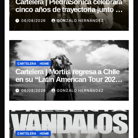
Cartelera | PiedraSónica celebrará
cinco años de trayectoria junto a
The Ganjas en el Bar de René
06/08/2026
GONZALO HERNÁNDEZ
CARTELERA
HOME
Cartelera | Mortiis regresa a Chile
en su “Latin American Tour 2026”
y exclusivo show en Sala RBX
06/08/2026
GONZALO HERNÁNDEZ
CARTELERA
HOME