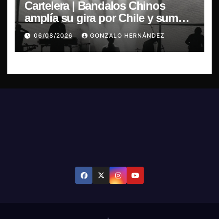
Cartelera | Bandalos Chinos
amplía su gira por Chile y suma
concierto en Concepción
06/08/2026
GONZALO HERNÁNDEZ