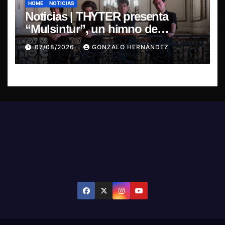
HOME
NOTICIAS
Noticias | THYTER presenta
“Mulsintur”, un himno de
heavy/power metal inspirado en
07/08/2026
GONZALO HERNÁNDEZ
Tomás Paniri