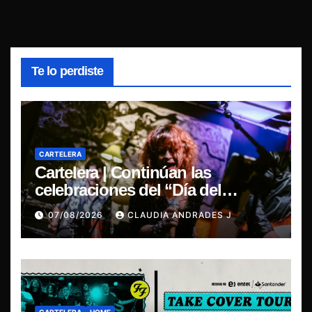
Te lo perdiste
CARTELERA
Cartelera | Continúan las
celebraciones del “Día del
Blues”, La Rox se presentará este
07/08/2026
CLAUDIA ANDRADES J
sábado en Concepción