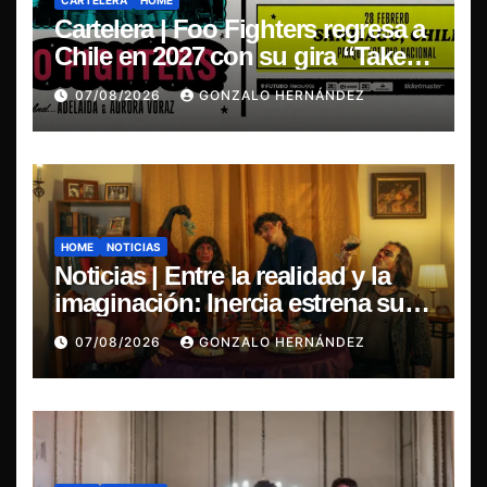
CARTELERA
HOME
Cartelera | Foo Fighters regresa a
Chile en 2027 con su gira “Take
Cover Tour 2027”
07/08/2026
GONZALO HERNÁNDEZ
HOME
NOTICIAS
Noticias | Entre la realidad y la
imaginación: Inercia estrena su
primer single “Marilina”
07/08/2026
GONZALO HERNÁNDEZ