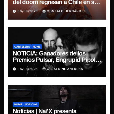
del doom regresan a Chile en su
última misa
08/08/2026
GONZALO HERNÁNDEZ
CARTELERA
HOME
NOTICIA: Ganadores de los
Premios Pulsar, Engrupid Pipol
presentan show exclusivo.
08/08/2026
GERALDINE ANFRENS
HOME
NOTICIAS
Noticias | Nai’X presenta