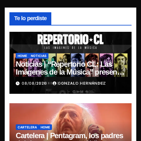
Te lo perdiste
HOME
NOTICIAS
Noticias | “Repertorio CL: Las
Imágenes de la Música” presenta
la esencia del nuevo sonido
08/08/2026
GONZALO HERNÁNDEZ
nacional
CARTELERA
HOME
Cartelera | Pentagram, los padres