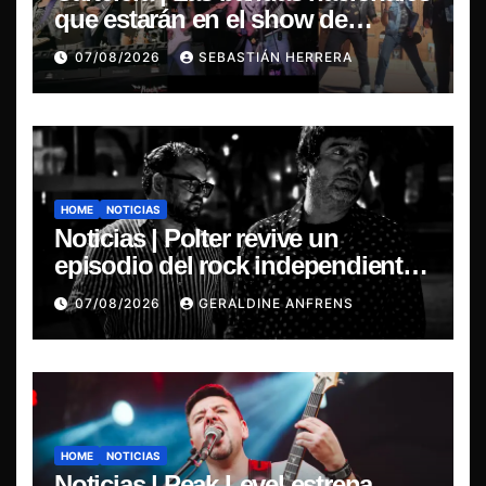
que estarán en el show de
Violator en Santiago
07/08/2026
SEBASTIÁN HERRERA
HOME
NOTICIAS
Noticias | Polter revive un
episodio del rock independiente
chileno con el lanzamiento de
07/08/2026
GERALDINE ANFRENS
“Esencial 2001–2026”
HOME
NOTICIAS
Noticias | Peak Level estrena