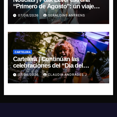
“Primero de Agosto”: un viaje
sonoro por el duelo y la memoria.
07/08/2026
GERALDINE ANFRENS
CARTELERA
Cartelera | Continúan las
celebraciones del “Día del
Blues”, La Rox se presentará este
07/08/2026
CLAUDIA ANDRADES J
sábado en Concepción