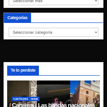
Categorías
Categorías
Te lo perdiste
CARTELERA
HOME
Cartelera | Las bandas nacionales