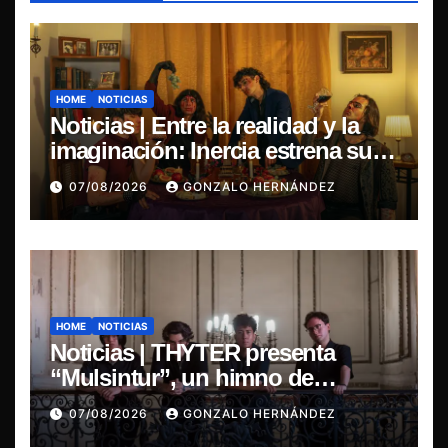
HOME
NOTICIAS
Noticias | Entre la realidad y la
imaginación: Inercia estrena su
primer single “Marilina”
07/08/2026
GONZALO HERNÁNDEZ
HOME
NOTICIAS
Noticias | THYTER presenta
“Mulsintur”, un himno de
heavy/power metal inspirado en
07/08/2026
GONZALO HERNÁNDEZ
Tomás Paniri