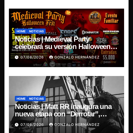
HOME
NOTICIAS
Noticias | Medieval Party
celebrará su versión Halloween
Fest en Aldea del Encuentro
07/08/2026
GONZALO HERNÁNDEZ
HOME
NOTICIAS
Noticias | Matt RR inaugura una
nueva etapa con “Derrotar”,
primer adelanto de su EP
07/08/2026
GONZALO HERNÁNDEZ
Resonancia de Umbral