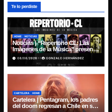
Te lo perdiste
HOME
NOTICIAS
Noticias | “Repertorio CL: Las
Imágenes de la Música” presenta
la esencia del nuevo sonido
08/08/2026
GONZALO HERNÁNDEZ
nacional
CARTELERA
HOME
Cartelera | Pentagram, los padres
del doom regresan a Chile en su