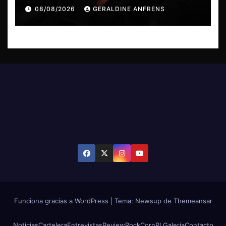
08/08/2026
GERALDINE ANFRENS
Funciona gracias a WordPress
|
Tema: Newsup de
Themeansar
Noticias
Cartelera
Entrevistas
Review
RockCornRL
Galería
Contacto