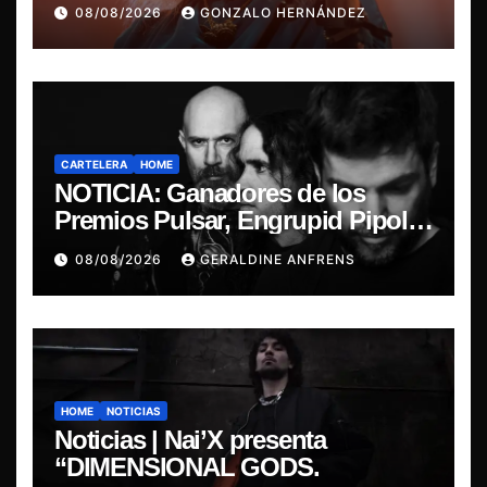
última misa
08/08/2026
GONZALO HERNÁNDEZ
CARTELERA
HOME
NOTICIA: Ganadores de los
Premios Pulsar, Engrupid Pipol
presentan show exclusivo.
08/08/2026
GERALDINE ANFRENS
HOME
NOTICIAS
Noticias | Nai’X presenta
“DIMENSIONAL GODS.