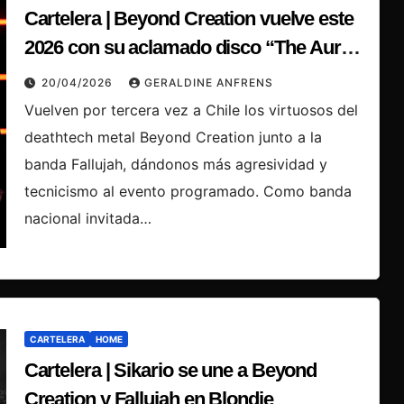
Cartelera | Beyond Creation vuelve este
2026 con su aclamado disco “The Aura”,
junto al debut de Fallujah
20/04/2026
GERALDINE ANFRENS
Vuelven por tercera vez a Chile los virtuosos del
deathtech metal Beyond Creation junto a la
banda Fallujah, dándonos más agresividad y
tecnicismo al evento programado. Como banda
nacional invitada…
CARTELERA
HOME
Cartelera | Sikario se une a Beyond
Creation y Fallujah en Blondie