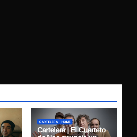
CARTELERA
HOME
Cartelera | El Cuarteto