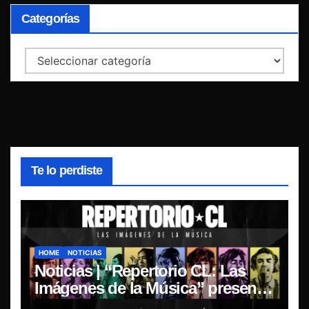
Categorías
Categorías
Te lo perdiste
HOME
NOTICIAS
Noticias | “Repertorio CL: Las
Imágenes de la Música” presenta
la esencia del nuevo sonido