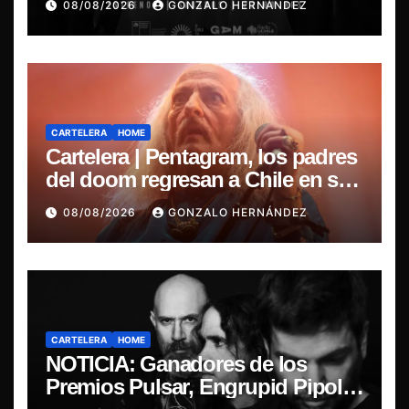
08/08/2026
GONZALO HERNÁNDEZ
nacional
CARTELERA
HOME
Cartelera | Pentagram, los padres
del doom regresan a Chile en su
última misa
08/08/2026
GONZALO HERNÁNDEZ
CARTELERA
HOME
NOTICIA: Ganadores de los
Premios Pulsar, Engrupid Pipol