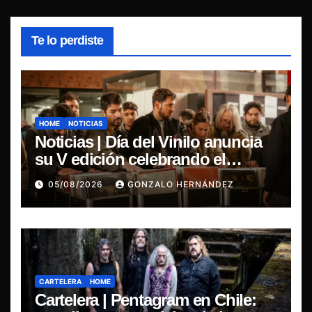
Te lo perdiste
HOME
NOTICIAS
Noticias | Día del Vinilo anuncia
su V edición celebrando el
regreso del 7″ fabricado en Chile
05/08/2026
GONZALO HERNÁNDEZ
CARTELERA
HOME
Cartelera | Pentagram en Chile: