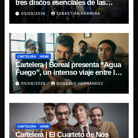
tres discos esenciales de las
leyendas del doom
05/08/2026
SEBASTIÁN HERRERA
CARTELERA
HOME
Cartelera | Boreal presenta “Agua
Fuego”, un intenso viaje entre la
pasión y la desilusión
05/08/2026
GONZALO HERNÁNDEZ
CARTELERA
HOME
Cartelera | El Cuarteto de Nos