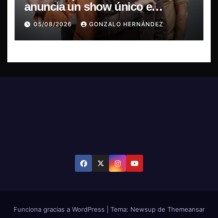
anuncia un show único e
irrepetible en el Movistar Arena
05/08/2026
GONZALO HERNÁNDEZ
Funciona gracias a WordPress
|
Tema: Newsup de
Themeansar