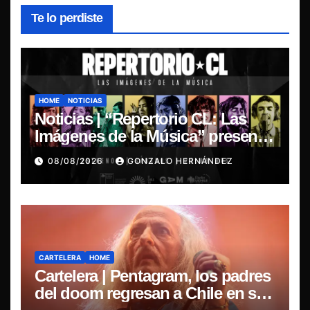
Te lo perdiste
HOME
NOTICIAS
Noticias | “Repertorio CL: Las
Imágenes de la Música” presenta
la esencia del nuevo sonido
08/08/2026
GONZALO HERNÁNDEZ
nacional
CARTELERA
HOME
Cartelera | Pentagram, los padres
del doom regresan a Chile en su