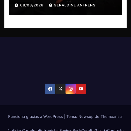
08/08/2026
GERALDINE ANFRENS
Funciona gracias a WordPress
|
Tema: Newsup de
Themeansar
Noticias
Cartelera
Entrevistas
Review
RockCornRL
Galería
Contacto