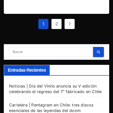
Paginación
1
2
de
entradas
Entradas Recientes
Noticias | Día del Vinilo anuncia su V edición
celebrando el regreso del 7″ fabricado en Chile
Cartelera | Pentagram en Chile: tres discos
esenciales de las leyendas del doom