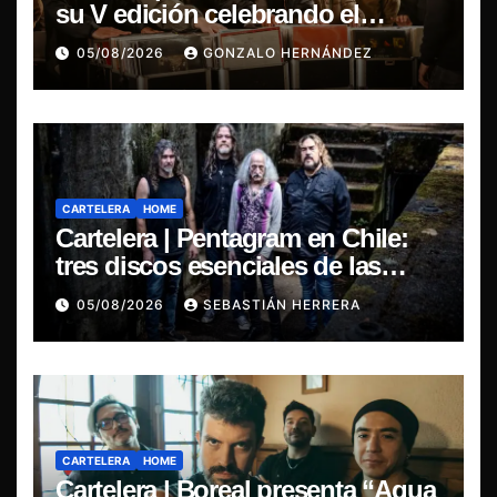
su V edición celebrando el
regreso del 7″ fabricado en Chile
05/08/2026
GONZALO HERNÁNDEZ
CARTELERA
HOME
Cartelera | Pentagram en Chile:
tres discos esenciales de las
leyendas del doom
05/08/2026
SEBASTIÁN HERRERA
CARTELERA
HOME
Cartelera | Boreal presenta “Agua