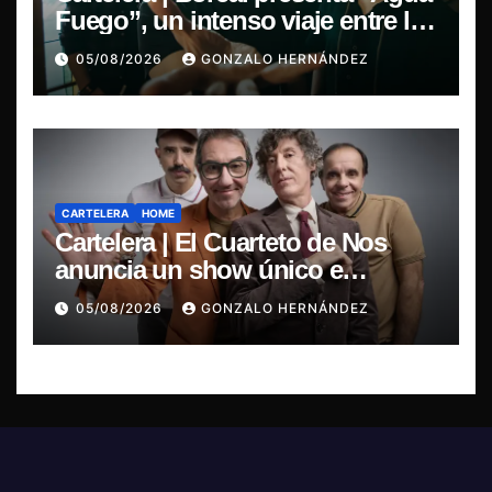
Fuego”, un intenso viaje entre la
pasión y la desilusión
05/08/2026
GONZALO HERNÁNDEZ
CARTELERA
HOME
Cartelera | El Cuarteto de Nos
anuncia un show único e
irrepetible en el Movistar Arena
05/08/2026
GONZALO HERNÁNDEZ