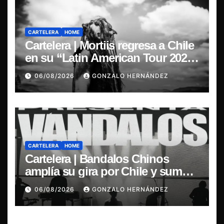
CARTELERA
HOME
Cartelera | Mortiis regresa a Chile
en su “Latin American Tour 2026”
y exclusivo show en Sala RBX
06/08/2026
GONZALO HERNÁNDEZ
CARTELERA
HOME
Cartelera | Bandalos Chinos
amplía su gira por Chile y suma
concierto en Concepción
06/08/2026
GONZALO HERNÁNDEZ