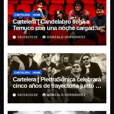
CARTELERA
HOME
Cartelera | Candelabro llega a
Temuco con una noche cargada
de indie
06/08/2026
GONZALO HERNÁNDEZ
CARTELERA
HOME
Cartelera | PiedraSónica celebrará
cinco años de trayectoria junto a
The Ganjas en el Bar de René
06/08/2026
GONZALO HERNÁNDEZ