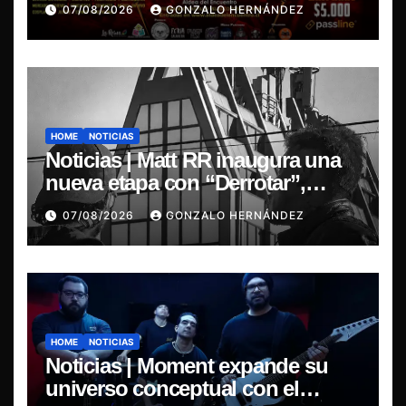
07/08/2026
GONZALO HERNÁNDEZ
HOME
NOTICIAS
Noticias | Matt RR inaugura una
nueva etapa con “Derrotar”,
primer adelanto de su EP
07/08/2026
GONZALO HERNÁNDEZ
Resonancia de Umbral
HOME
NOTICIAS
Noticias | Moment expande su
universo conceptual con el