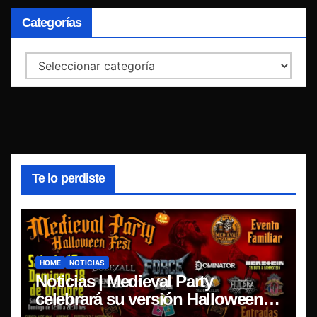
Categorías
Categorías
Te lo perdiste
HOME
NOTICIAS
Noticias | Medieval Party
celebrará su versión Halloween
Fest en Aldea del Encuentro