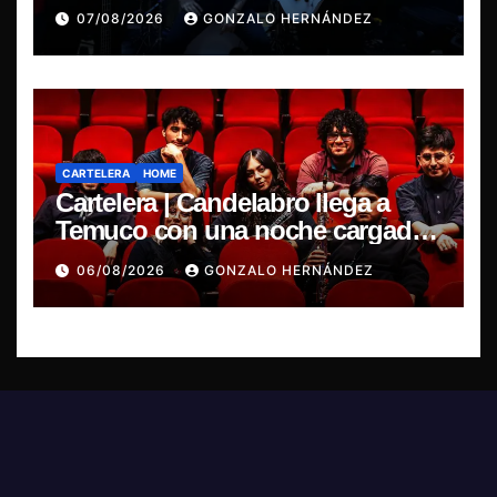
estreno de “Poisoned Reality”
07/08/2026
GONZALO HERNÁNDEZ
CARTELERA
HOME
Cartelera | Candelabro llega a
Temuco con una noche cargada
de indie
06/08/2026
GONZALO HERNÁNDEZ