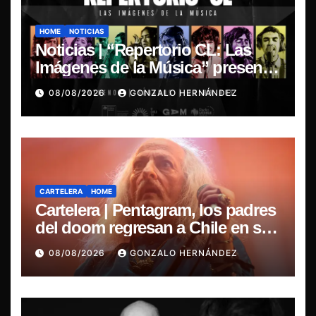
HOME
NOTICIAS
Noticias | “Repertorio CL: Las
Imágenes de la Música” presenta
la esencia del nuevo sonido
08/08/2026
GONZALO HERNÁNDEZ
nacional
CARTELERA
HOME
Cartelera | Pentagram, los padres
del doom regresan a Chile en su
última misa
08/08/2026
GONZALO HERNÁNDEZ