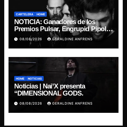
CARTELERA
HOME
NOTICIA: Ganadores de los
Premios Pulsar, Engrupid Pipol
presentan show exclusivo.
08/08/2026
GERALDINE ANFRENS
HOME
NOTICIAS
Noticias | Nai’X presenta
“DIMENSIONAL GODS.
08/08/2026
GERALDINE ANFRENS