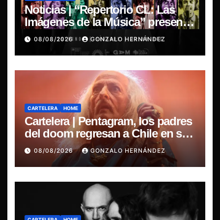
Noticias | “Repertorio CL: Las
Imágenes de la Música” presenta
la esencia del nuevo sonido
08/08/2026
GONZALO HERNÁNDEZ
nacional
CARTELERA
HOME
Cartelera | Pentagram, los padres
del doom regresan a Chile en su
última misa
08/08/2026
GONZALO HERNÁNDEZ
CARTELERA
HOME