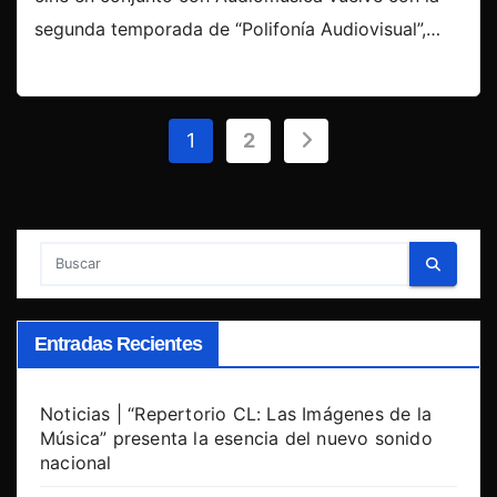
segunda temporada de “Polifonía Audiovisual”,…
Paginación
1
2
de
entradas
Entradas Recientes
Noticias | “Repertorio CL: Las Imágenes de la
Música” presenta la esencia del nuevo sonido
nacional