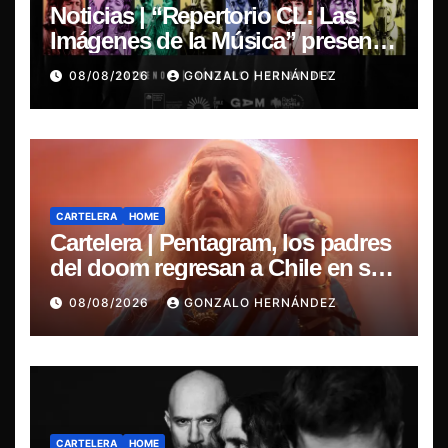
Noticias | “Repertorio CL: Las
Imágenes de la Música” presenta
la esencia del nuevo sonido
08/08/2026
GONZALO HERNÁNDEZ
nacional
CARTELERA
HOME
Cartelera | Pentagram, los padres
del doom regresan a Chile en su
última misa
08/08/2026
GONZALO HERNÁNDEZ
CARTELERA
HOME