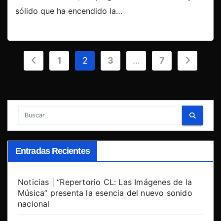
sólido que ha encendido la…
Paginación
1
2
3
…
7
de
entradas
Entradas Recientes
Noticias | “Repertorio CL: Las Imágenes de la
Música” presenta la esencia del nuevo sonido
nacional