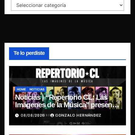
Categorías
Te lo perdiste
HOME
NOTICIAS
Noticias | “Repertorio CL: Las
Imágenes de la Música” presenta
la esencia del nuevo sonido
08/08/2026
GONZALO HERNÁNDEZ
nacional