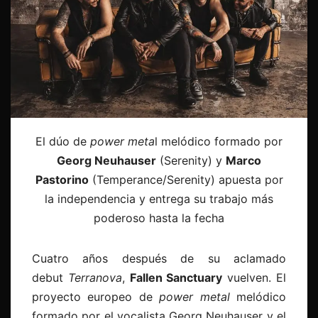
El dúo de
power meta
l melódico formado por
Georg Neuhauser
(Serenity) y
Marco
Pastorino
(Temperance/Serenity) apuesta por
la independencia y entrega su trabajo más
poderoso hasta la fecha
Cuatro años después de su aclamado
debut
Terranova
,
Fallen Sanctuary
vuelven. El
proyecto europeo de
power metal
melódico
formado por el vocalista Georg Neuhauser y el