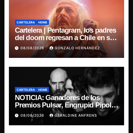
CARTELERA
HOME
Cartelera | Pentagram, los padres
del doom regresan a Chile en su
última misa
08/08/2026
GONZALO HERNÁNDEZ
CARTELERA
HOME
NOTICIA: Ganadores de los
Premios Pulsar, Engrupid Pipol
presentan show exclusivo.
08/08/2026
GERALDINE ANFRENS