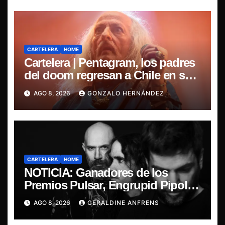
CARTELERA
HOME
Cartelera | Pentagram, los padres
del doom regresan a Chile en su
última misa
AGO 8, 2026
GONZALO HERNÁNDEZ
CARTELERA
HOME
NOTICIA: Ganadores de los
Premios Pulsar, Engrupid Pipol
presentan show exclusivo.
AGO 8, 2026
GERALDINE ANFRENS