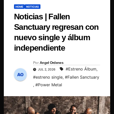
HOME
NOTICIAS
Noticias | Fallen
Sanctuary regresan con
nuevo single y álbum
independiente
Por
Angel Ordenes
#Estreno Álbum
,
JUL 2, 2026
#estreno single
,
#Fallen Sanctuary
,
#Power Metal