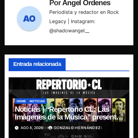
Por
Angel Ordenes
Periodista y redactor en Rock
Legacy | Instagram:
@shadowangel__
Entrada relacionada
HOME
NOTICIAS
Noticias | “Repertorio CL: Las
Imágenes de la Música” presenta
la esencia del nuevo sonido
AGO 8, 2026
GONZALO HERNÁNDEZ
nacional