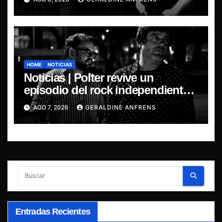
HOME
NOTICIAS
Noticias | Polter revive un
episodio del rock independiente
chileno con el lanzamiento de
AGO 7, 2026
GERALDINE ANFRENS
“Esencial 2001–2026”
Entradas Recientes