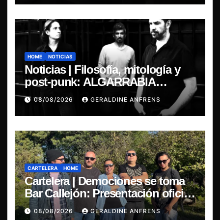
HOME
NOTICIAS
Noticias | Filosofía, mitología y
post-punk: ALGARRABIA
presenta “Cantos de Sirena”
08/08/2026
GERALDINE ANFRENS
CARTELERA
HOME
Cartelera | Demociones se toma
Bar Callejón: Presentación oficial
de su EP y estreno del single
08/08/2026
GERALDINE ANFRENS
“Mujer Escarlata”