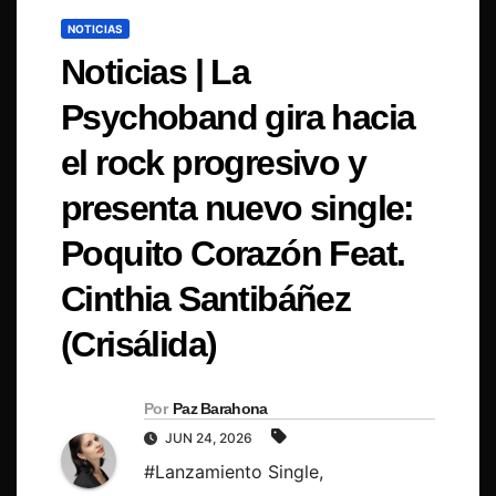
NOTICIAS
Noticias | La
Psychoband gira hacia
el rock progresivo y
presenta nuevo single:
Poquito Corazón Feat.
Cinthia Santibáñez
(Crisálida)
Por
Paz Barahona
JUN 24, 2026
#Lanzamiento Single
,