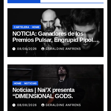
CARTELERA
HOME
NOTICIA: Ganadores de los
Premios Pulsar, Engrupid Pipol
presentan show exclusivo.
08/08/2026
GERALDINE ANFRENS
HOME
NOTICIAS
Noticias | Nai’X presenta
“DIMENSIONAL GODS.
08/08/2026
GERALDINE ANFRENS