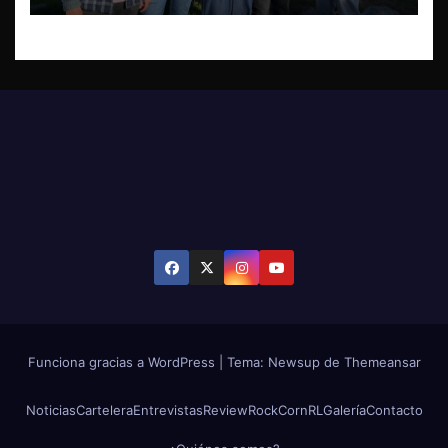
Funciona gracias a WordPress
|
Tema: Newsup de
Themeansar
Noticias
Cartelera
Entrevistas
Review
RockCornRL
Galería
Contacto