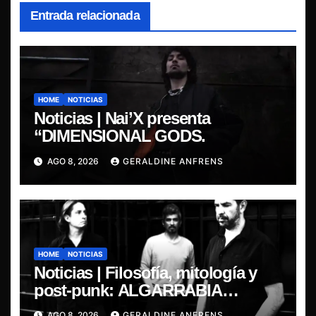
Entrada relacionada
HOME
NOTICIAS
Noticias | Nai’X presenta
“DIMENSIONAL GODS.
AGO 8, 2026
GERALDINE ANFRENS
HOME
NOTICIAS
Noticias | Filosofía, mitología y
post-punk: ALGARRABIA
presenta “Cantos de Sirena”
AGO 8, 2026
GERALDINE ANFRENS