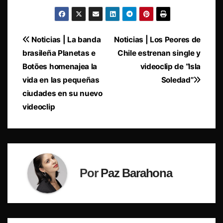
Navegación
Noticias | La banda
Noticias | Los Peores de
brasileña Planetas e
Chile estrenan single y
de
Botões homenajea la
videoclip de “Isla
entradas
vida en las pequeñas
Soledad”
ciudades en su nuevo
videoclip
Por
Paz Barahona