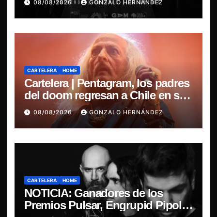
08/08/2026
GONZALO HERNÁNDEZ
nacional
CARTELERA
HOME
Cartelera | Pentagram, los padres
del doom regresan a Chile en su
última misa
08/08/2026
GONZALO HERNÁNDEZ
CARTELERA
HOME
NOTICIA: Ganadores de los
Premios Pulsar, Engrupid Pipol