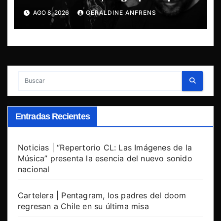
presentan show exclusivo.
AGO 8, 2026
GERALDINE ANFRENS
Entradas Recientes
Noticias | “Repertorio CL: Las Imágenes de la
Música” presenta la esencia del nuevo sonido
nacional
Cartelera | Pentagram, los padres del doom
regresan a Chile en su última misa