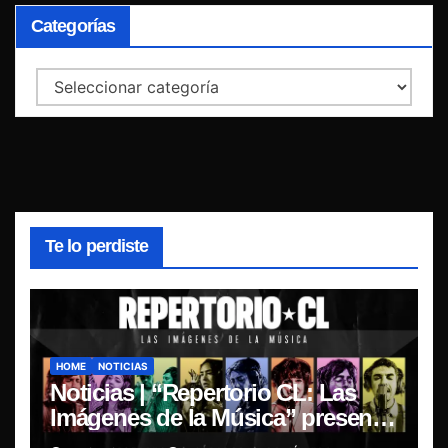
Categorías
Categorías
Te lo perdiste
HOME
NOTICIAS
Noticias | “Repertorio CL: Las
Imágenes de la Música” presenta
la esencia del nuevo sonido