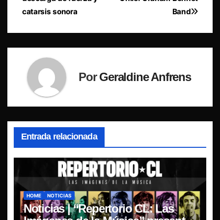
entradas
catarsis sonora
Band
Por
Geraldine Anfrens
Entrada relacionada
HOME
NOTICIAS
Noticias | “Repertorio CL: Las