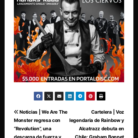
Navegación
Noticias | We Are The
Cartelera | Voz
Monster regresa con
legendaria de Rainbow y
de
“Revolution”, una
Alcatrazz debuta en
descarga de fuerza y
Chile: Graham Bonnet