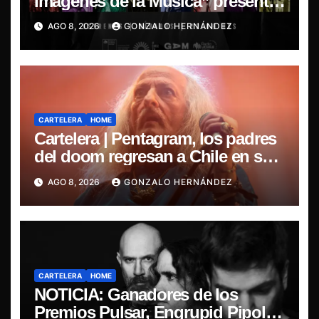
Imágenes de la Música” presenta
la esencia del nuevo sonido
AGO 8, 2026
GONZALO HERNÁNDEZ
nacional
CARTELERA
HOME
Cartelera | Pentagram, los padres
del doom regresan a Chile en su
última misa
AGO 8, 2026
GONZALO HERNÁNDEZ
CARTELERA
HOME
NOTICIA: Ganadores de los
Premios Pulsar, Engrupid Pipol