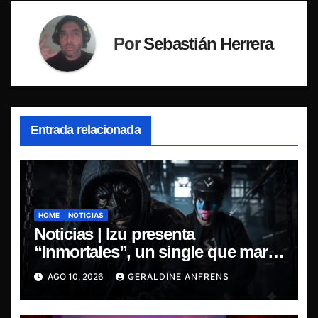
Por
Sebastián Herrera
Entrada relacionada
HOME
NOTICIAS
Noticias | Izu presenta
“Inmortales”, un single que marca
su esperado regreso.
AGO 10, 2026
GERALDINE ANFRENS