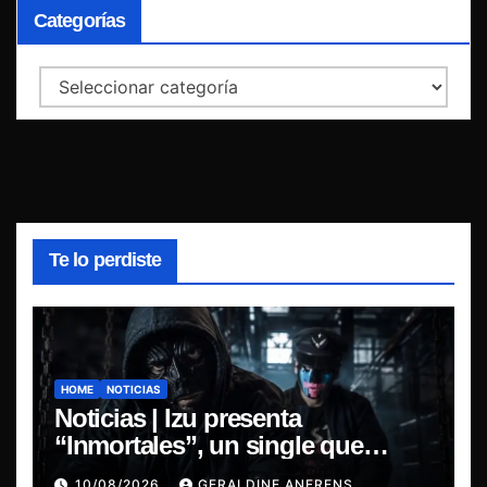
Categorías
Categorías
Te lo perdiste
HOME
NOTICIAS
Noticias | Izu presenta
“Inmortales”, un single que
marca su esperado regreso.
10/08/2026
GERALDINE ANFRENS