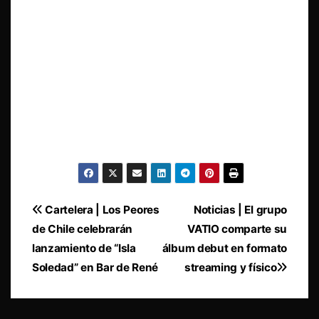
Navegación
Cartelera | Los Peores
Noticias | El grupo
de Chile celebrarán
VATIO comparte su
de
lanzamiento de “Isla
álbum debut en formato
entradas
Soledad” en Bar de René
streaming y físico