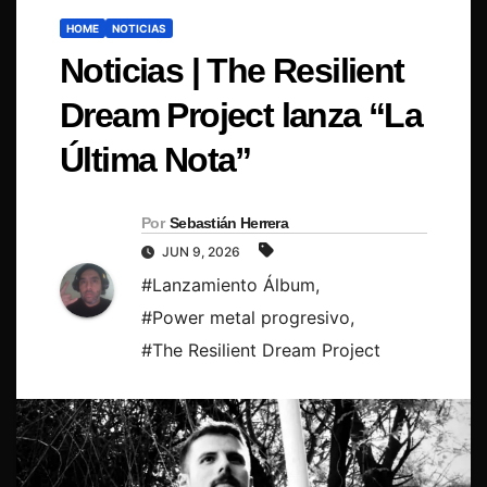
HOME
NOTICIAS
Noticias | The Resilient
Dream Project lanza “La
Última Nota”
Por
Sebastián Herrera
JUN 9, 2026
#Lanzamiento Álbum
,
#Power metal progresivo
,
#The Resilient Dream Project