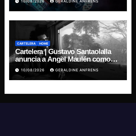
10/08/2026
GERALDINE ANFRENS
su nuevo álbum conceptual.
CARTELERA
HOME
Cartelera | Gustavo Santaolalla
anuncia a Angel Maulén como
invitado especial para su regreso
10/08/2026
GERALDINE ANFRENS
a Chile