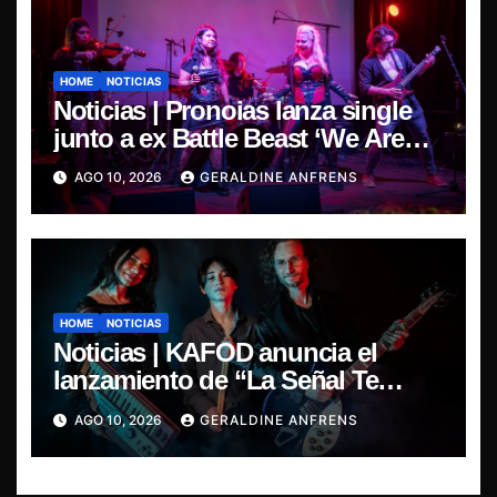
HOME
NOTICIAS
Noticias | Pronoias lanza single
junto a ex Battle Beast ‘We Are
The Same’ une el metal de Chile y
AGO 10, 2026
GERALDINE ANFRENS
Finlandia.
HOME
NOTICIAS
Noticias | KAFOD anuncia el
lanzamiento de “La Señal Te
Encontró”, el primer adelanto de
AGO 10, 2026
GERALDINE ANFRENS
su nuevo álbum conceptual.