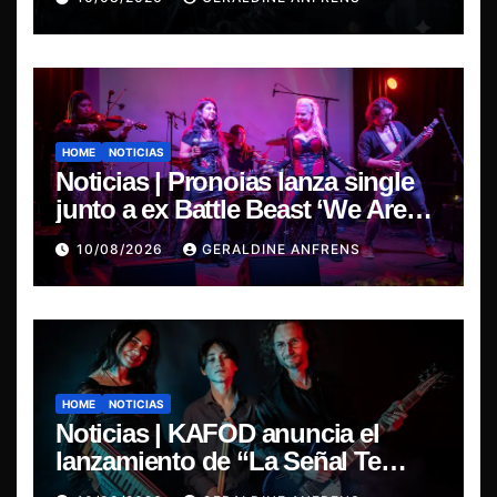
HOME
NOTICIAS
Noticias | Pronoias lanza single
junto a ex Battle Beast ‘We Are
The Same’ une el metal de Chile y
10/08/2026
GERALDINE ANFRENS
Finlandia.
HOME
NOTICIAS
Noticias | KAFOD anuncia el
lanzamiento de “La Señal Te
Encontró”, el primer adelanto de