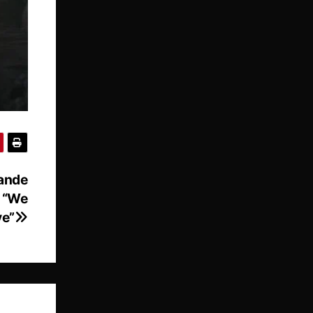
pande
n “We
ve”