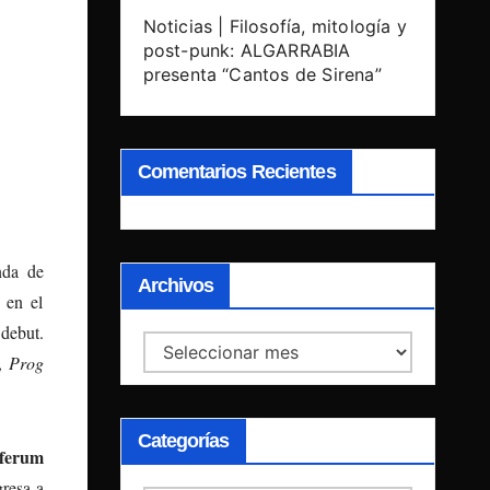
Noticias | Filosofía, mitología y
post-punk: ALGARRABIA
presenta “Cantos de Sirena”
Comentarios Recientes
nda de
Archivos
 en el
 debut.
Archivos
,
Prog
Categorías
ferum
gresa a