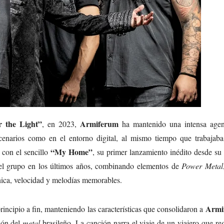
r the Light”
Armiferum
, en 2023,
ha mantenido una intensa age
escenarios como en el entorno digital, al mismo tiempo que trabajaba
“My Home”
 con el sencillo
, su primer lanzamiento inédito desde su
 el grupo en los últimos años, combinando elementos de
Power Metal
ica, velocidad y melodías memorables.
Armi
incipio a fin, manteniendo las características que consolidaron a
ión del
metal
brasileño. La canción narra el viaje de un viajero que re