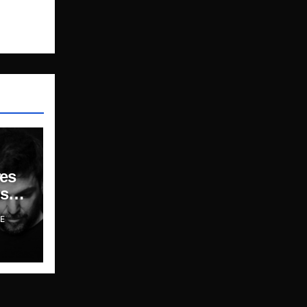
es
sar,
E