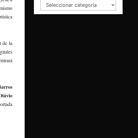
Categorías
l mismo
tística
t de la
gitales
ntrará
Barros
Otávio
portada