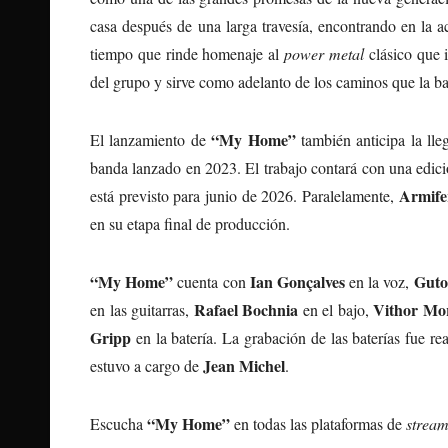
casa después de una larga travesía, encontrando en la a
tiempo que rinde homenaje al
power metal
clásico que i
del grupo y sirve como adelanto de los caminos que la ba
“My Home”
El lanzamiento de
también anticipa la ll
banda lanzado en 2023. El trabajo contará con una edi
Armif
está previsto para junio de 2026. Paralelamente,
en su etapa final de producción.
“My Home”
Ian Gonçalves
Guto
cuenta con
en la voz,
Rafael Bochnia
Vithor Mo
en las guitarras,
en el bajo,
Gripp
en la batería. La grabación de las baterías fue re
Jean Michel
estuvo a cargo de
.
“My Home”
Escucha
en todas las plataformas de
stream