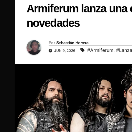
Armiferum lanza una c
novedades
Por
Sebastián Herrera
#Armiferum
,
#Lanza
JUN 9, 2026