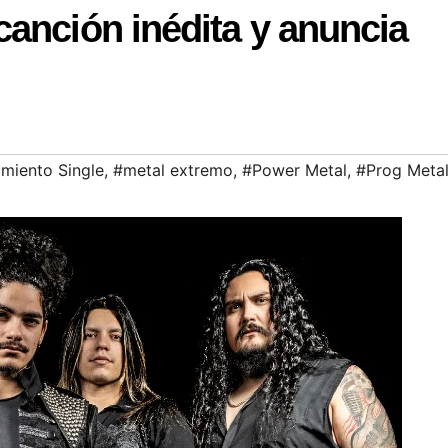
anción inédita y anuncia
miento Single
,
#metal extremo
,
#Power Metal
,
#Prog Meta