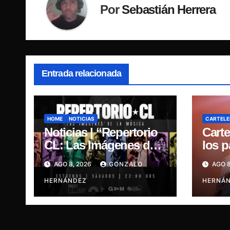
Por
Sebastián Herrera
Entrada relacionada
HOME
NOTICIAS
CARTELE
Noticias | “Repertorio
Carte
CL: Las Imágenes de
los 
la Música” presenta la
regre
AGO 8, 2026
GONZALO
AGO 8
esencia del nuevo
últim
sonido nacional
HERNÁNDEZ
HERNÁ