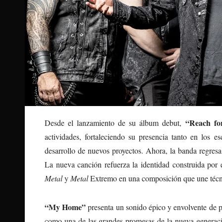
“Reach fo
Desde el lanzamiento de su álbum debut,
actividades, fortaleciendo su presencia tanto en los 
desarrollo de nuevos proyectos. Ahora, la banda regresa
La nueva canción refuerza la identidad construida por
Metal
y
Metal
Extremo en una composición que une técn
“My Home”
presenta un sonido épico y envolvente de pr
como una de las grandes promesas de la nueva generac