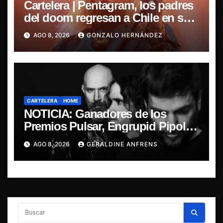
Cartelera | Pentagram, los padres
del doom regresan a Chile en su
última misa
AGO 8, 2026
GONZALO HERNÁNDEZ
CARTELERA
HOME
NOTICIA: Ganadores de los
Premios Pulsar, Engrupid Pipol
presentan show exclusivo.
AGO 8, 2026
GERALDINE ANFRENS