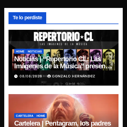
Te lo perdiste
HOME
NOTICIAS
Noticias | “Repertorio CL: Las
Imágenes de la Música” presenta
la esencia del nuevo sonido
08/08/2026
GONZALO HERNÁNDEZ
nacional
CARTELERA
HOME
Cartelera | Pentagram, los padres