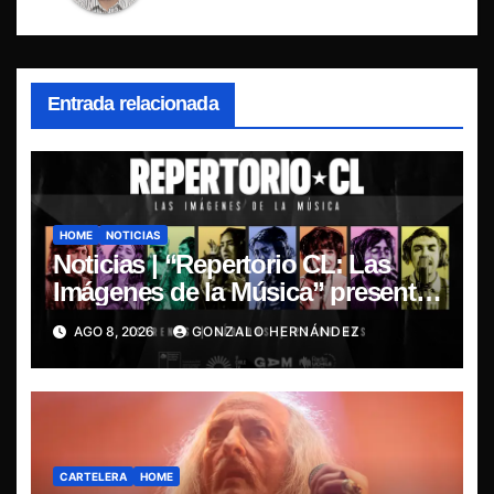
Entrada relacionada
HOME
NOTICIAS
Noticias | “Repertorio CL: Las
Imágenes de la Música” presenta
la esencia del nuevo sonido
AGO 8, 2026
GONZALO HERNÁNDEZ
nacional
CARTELERA
HOME