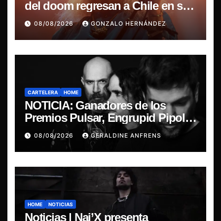
del doom regresan a Chile en su
última misa
08/08/2026
GONZALO HERNÁNDEZ
CARTELERA
HOME
NOTICIA: Ganadores de los
Premios Pulsar, Engrupid Pipol
presentan show exclusivo.
08/08/2026
GERALDINE ANFRENS
HOME
NOTICIAS
Noticias | Nai’X presenta