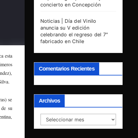
concierto en Concepción
Noticias | Día del Vinilo
anuncia su V edición
celebrando el regreso del 7″
fabricado en Chile
ca esta
imeros
Comentarios Recientes
ndez),
ilva.
ras) se
Archivos
 de su
entina,
Archivos