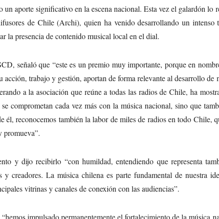
un aporte significativo en la escena nacional. Esta vez el galardón lo r
ifusores de Chile (Archi), quien ha venido desarrollando un intenso 
ar la presencia de contenido musical local en el dial.
 SCD, señaló que “este es un premio muy importante, porque en nombre
acción, trabajo y gestión, aportan de forma relevante al desarrollo de 
derando a la asociación que reúne a todas las radios de Chile, ha most
as se comprometan cada vez más con la música nacional, sino que tamb
 él, reconocemos también la labor de miles de radios en todo Chile, 
 y promueva”.
ento y dijo recibirlo “con humildad, entendiendo que representa tamb
s y creadores. La música chilena es parte fundamental de nuestra ide
incipales vitrinas y canales de conexión con las audiencias”.
n “hemos impulsado permanentemente el fortalecimiento de la música n