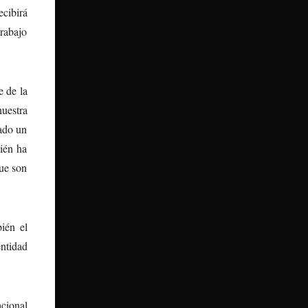
ecibirá
trabajo
 de la
nuestra
rado un
ién ha
que son
ién el
ntidad
acional