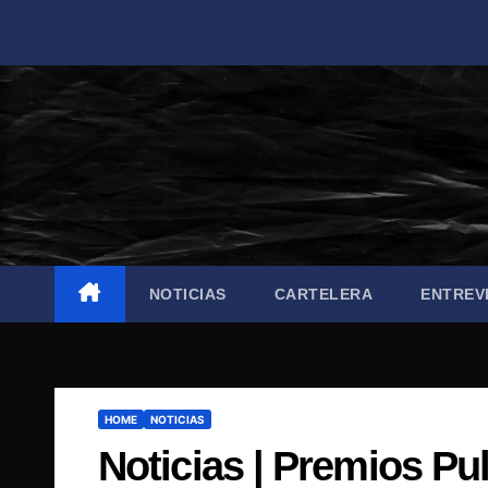
Saltar
al
contenido
NOTICIAS
CARTELERA
ENTREV
HOME
NOTICIAS
Noticias | Premios Pu