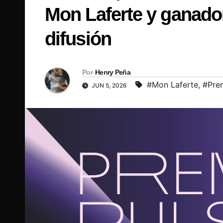
Mon Laferte y ganador
difusión
Por
Henry Peña
#Mon Laferte
,
#Prem
JUN 5, 2026