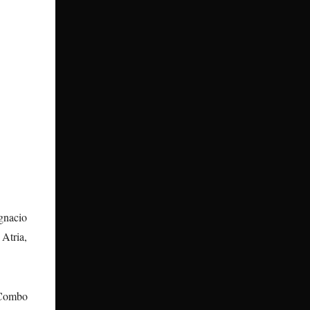
Ignacio
Atria,
 Combo