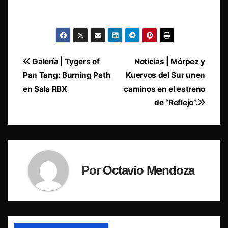
Navegación
Galería | Tygers of
Noticias | Mórpez y
Pan Tang: Burning Path
Kuervos del Sur unen
de
en Sala RBX
caminos en el estreno
entradas
de “Reflejo”.
Por
Octavio Mendoza