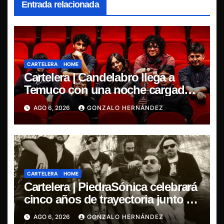
Entrada relacionada
CARTELERA
HOME
Cartelera | Candelabro llega a
Temuco con una noche cargada
de indie
AGO 6, 2026
GONZALO HERNÁNDEZ
CARTELERA
HOME
Cartelera | PiedraSónica celebrará
cinco años de trayectoria junto a
The Ganjas en el Bar de René
AGO 6, 2026
GONZALO HERNÁNDEZ