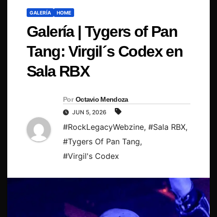
GALERÍA
HOME
Galería | Tygers of Pan
Tang: Virgil´s Codex en
Sala RBX
Por
Octavio Mendoza
JUN 5, 2026
#RockLegacyWebzine
,
#Sala RBX
,
#Tygers Of Pan Tang
,
#Virgil's Codex