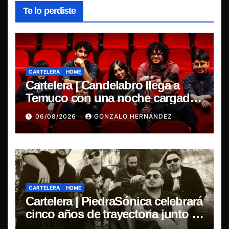
Te lo perdiste
CARTELERA
HOME
Cartelera | Candelabro llega a
Temuco con una noche cargada
de indie
06/08/2026
GONZALO HERNÁNDEZ
CARTELERA
HOME
Cartelera | PiedraSónica celebrará
cinco años de trayectoria junto a
The Ganjas en el Bar de René