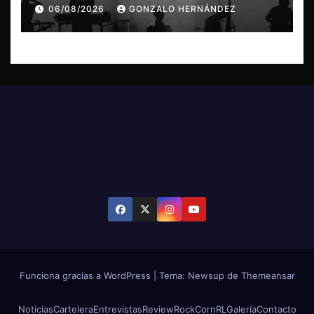
concierto en Concepción
06/08/2026
GONZALO HERNÁNDEZ
Funciona gracias a WordPress
|
Tema: Newsup de
Themeansar
Noticias
Cartelera
Entrevistas
Review
RockCornRL
Galería
Contacto