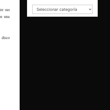
Categorías
re sus
on una
 disco