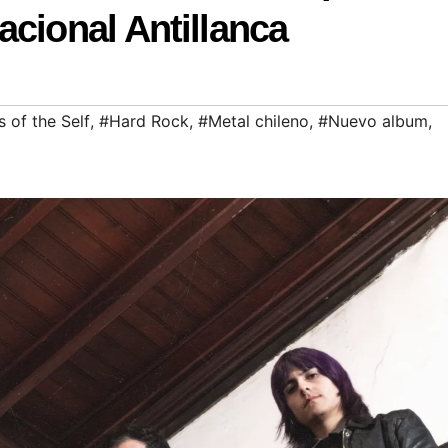
acional Antillanca
 of the Self
,
#Hard Rock
,
#Metal chileno
,
#Nuevo album
,