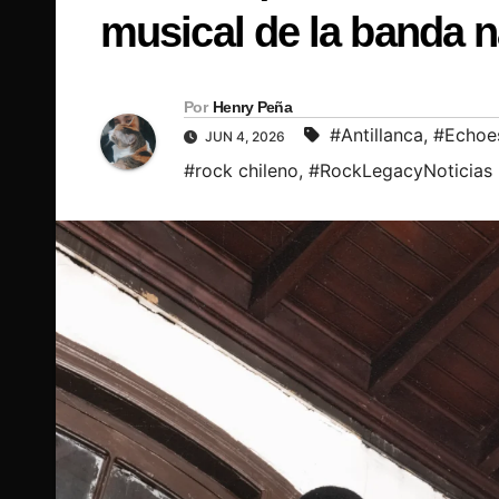
musical de la banda n
Por
Henry Peña
#Antillanca
,
#Echoes
JUN 4, 2026
#rock chileno
,
#RockLegacyNoticias