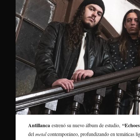
Antillanca
“Echoes 
estrenó su nuevo álbum de estudio,
del
metal
contemporáneo, profundizando en temáticas liga