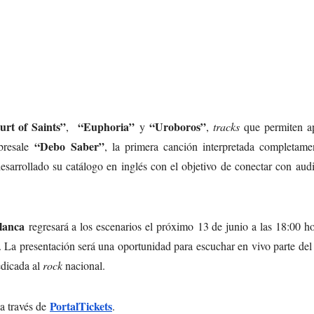
urt of Saints”
“Euphoria”
“Uroboros”
,
y
,
tracks
que permiten ap
“Debo Saber”
obresale
, la primera canción interpretada completame
esarrollado su catálogo en inglés con el objetivo de conectar con aud
lanca
regresará a los escenarios el próximo 13 de junio a las 18:00 h
. La presentación será una oportunidad para escuchar en vivo parte de
edicada al
rock
nacional.
PortalTickets
 a través de
.