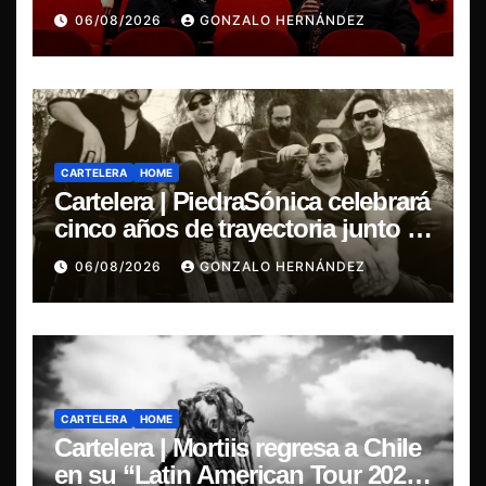
de indie
06/08/2026
GONZALO HERNÁNDEZ
CARTELERA
HOME
Cartelera | PiedraSónica celebrará
cinco años de trayectoria junto a
The Ganjas en el Bar de René
06/08/2026
GONZALO HERNÁNDEZ
CARTELERA
HOME
Cartelera | Mortiis regresa a Chile
en su “Latin American Tour 2026”