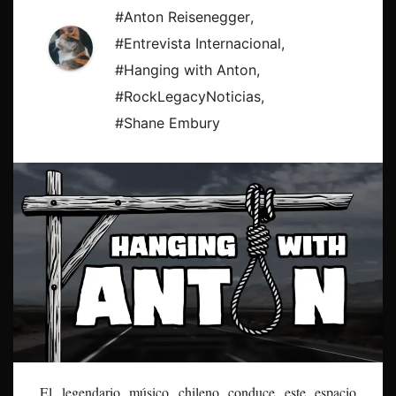
#Anton Reisenegger
,
#Entrevista Internacional
,
#Hanging with Anton
,
#RockLegacyNoticias
,
#Shane Embury
El legendario músico chileno conduce este espacio