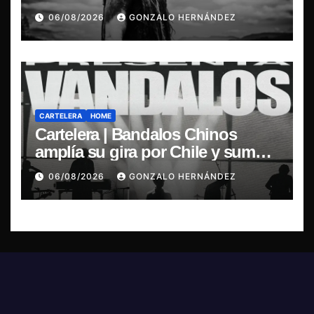
y exclusivo show en Sala RBX
06/08/2026
GONZALO HERNÁNDEZ
CARTELERA
HOME
Cartelera | Bandalos Chinos
amplía su gira por Chile y suma
concierto en Concepción
06/08/2026
GONZALO HERNÁNDEZ