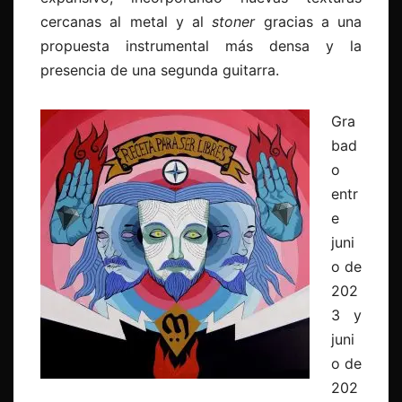
cercanas al metal y al
stoner
gracias a una
propuesta instrumental más densa y la
presencia de una segunda guitarra.
Gra
bad
o
entr
e
juni
o de
202
3 y
juni
o de
202