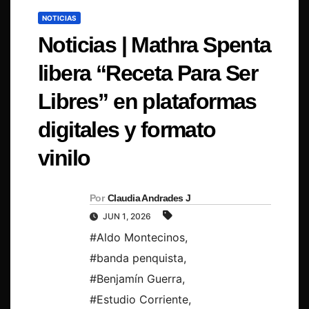
NOTICIAS
Noticias | Mathra Spenta
libera “Receta Para Ser
Libres” en plataformas
digitales y formato
vinilo
Por
Claudia Andrades J
JUN 1, 2026
#Aldo Montecinos
,
#banda penquista
,
#Benjamín Guerra
,
#Estudio Corriente
,