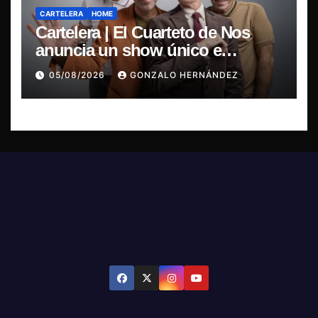
CARTELERA
HOME
Cartelera | El Cuarteto de Nos
anuncia un show único e
irrepetible en el Movistar Arena
05/08/2026
GONZALO HERNÁNDEZ