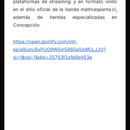
plataformas de
streaming
y en formato vinilo
en el sitio oficial de la banda mathraspenta.cl,
además de tiendas especializadas en
Concepción.
https://open.spotify.com/intl-
es/album/6xPUO9W5m586SaSqWCLJJO?
si=1&nd=1&dlsi=25763f2a1b8e453e