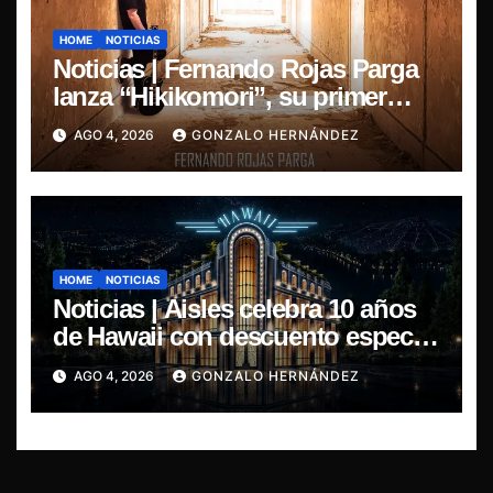
HOME
NOTICIAS
Noticias | Fernando Rojas Parga
lanza “Hikikomori”, su primer
disco solista
AGO 4, 2026
GONZALO HERNÁNDEZ
HOME
NOTICIAS
Noticias | Aisles celebra 10 años
de Hawaii con descuento especial
en LP y CD
AGO 4, 2026
GONZALO HERNÁNDEZ