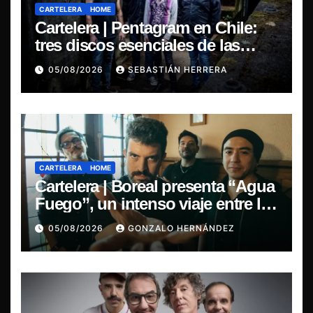
CARTELERA
HOME
Cartelera | Pentagram en Chile:
tres discos esenciales de las
leyendas del doom
05/08/2026
SEBASTIÁN HERRERA
CARTELERA
HOME
Cartelera | Boreal presenta “Agua
Fuego”, un intenso viaje entre la
pasión y la desilusión
05/08/2026
GONZALO HERNÁNDEZ