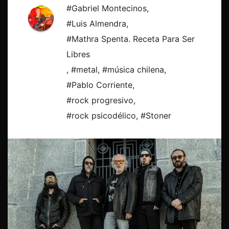
#Gabriel Montecinos
,
#Luis Almendra
,
#Mathra Spenta. Receta Para Ser
Libres
,
#metal
,
#música chilena
,
#Pablo Corriente
,
#rock progresivo
,
#rock psicodélico
,
#Stoner