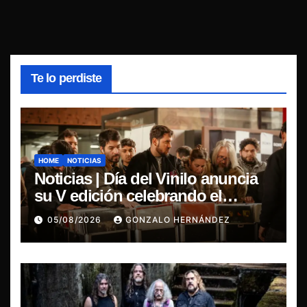
Te lo perdiste
HOME
NOTICIAS
Noticias | Día del Vinilo anuncia
su V edición celebrando el
regreso del 7″ fabricado en Chile
05/08/2026
GONZALO HERNÁNDEZ