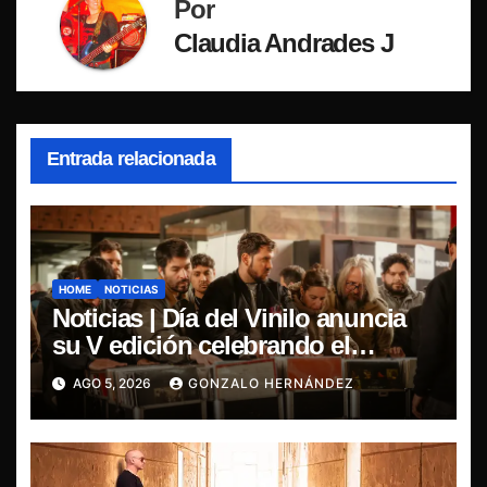
Por
Claudia Andrades J
Entrada relacionada
HOME
NOTICIAS
Noticias | Día del Vinilo anuncia
su V edición celebrando el
regreso del 7″ fabricado en Chile
AGO 5, 2026
GONZALO HERNÁNDEZ