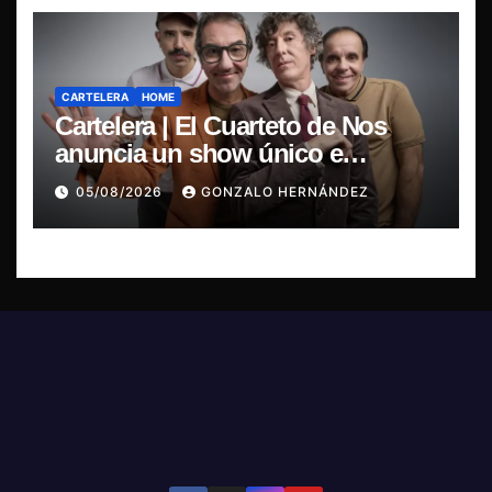
CARTELERA
HOME
Cartelera | El Cuarteto de Nos
anuncia un show único e
irrepetible en el Movistar Arena
05/08/2026
GONZALO HERNÁNDEZ