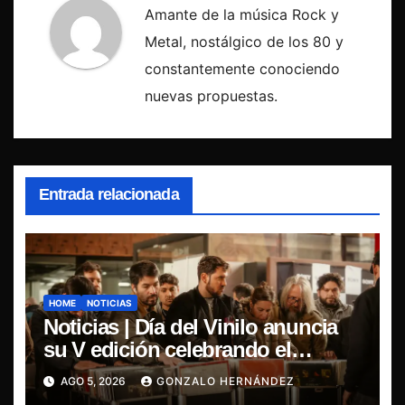
Amante de la música Rock y
Metal, nostálgico de los 80 y
constantemente conociendo
nuevas propuestas.
Entrada relacionada
HOME
NOTICIAS
Noticias | Día del Vinilo anuncia
su V edición celebrando el
regreso del 7″ fabricado en Chile
AGO 5, 2026
GONZALO HERNÁNDEZ