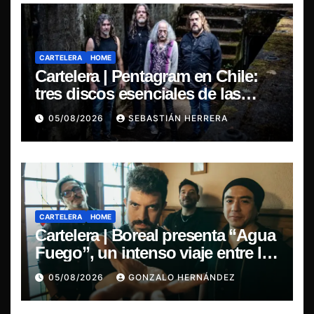
CARTELERA
HOME
Cartelera | Pentagram en Chile:
tres discos esenciales de las
leyendas del doom
05/08/2026
SEBASTIÁN HERRERA
CARTELERA
HOME
Cartelera | Boreal presenta “Agua
Fuego”, un intenso viaje entre la
pasión y la desilusión
05/08/2026
GONZALO HERNÁNDEZ