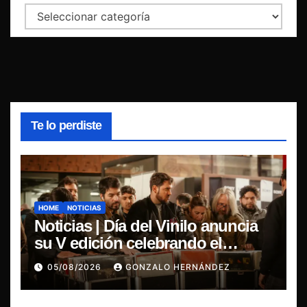
Categorías
Te lo perdiste
HOME
NOTICIAS
Noticias | Día del Vinilo anuncia
su V edición celebrando el
regreso del 7″ fabricado en Chile
05/08/2026
GONZALO HERNÁNDEZ