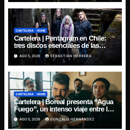
CARTELERA
HOME
Cartelera | Pentagram en Chile:
tres discos esenciales de las
leyendas del doom
AGO 5, 2026
SEBASTIÁN HERRERA
CARTELERA
HOME
Cartelera | Boreal presenta “Agua
Fuego”, un intenso viaje entre la
pasión y la desilusión
AGO 5, 2026
GONZALO HERNÁNDEZ