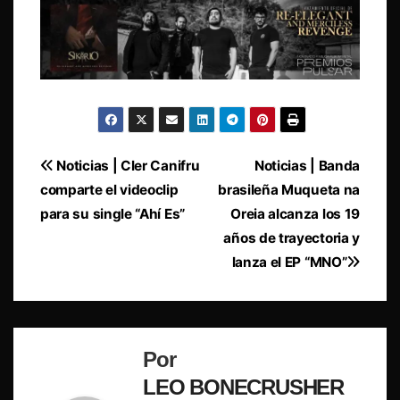
Navegación
Noticias | Cler Canifru
Noticias | Banda
comparte el videoclip
brasileña Muqueta na
de
para su single “Ahí Es”
Oreia alcanza los 19
entradas
años de trayectoria y
lanza el EP “MNO”
Por
LEO BONECRUSHER