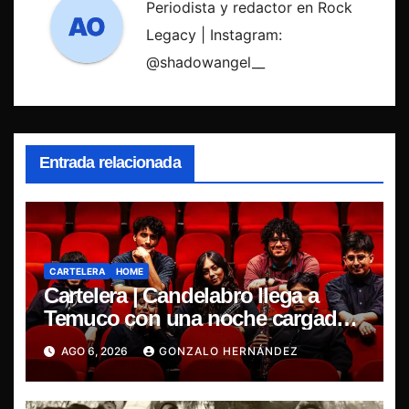
Periodista y redactor en Rock
Legacy | Instagram:
@shadowangel__
Entrada relacionada
CARTELERA
HOME
Cartelera | Candelabro llega a
Temuco con una noche cargada
de indie
AGO 6, 2026
GONZALO HERNÁNDEZ