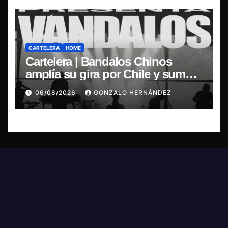
CARTELERA
HOME
Cartelera | Bandalos Chinos
amplía su gira por Chile y suma
concierto en Concepción
06/08/2026
GONZALO HERNÁNDEZ