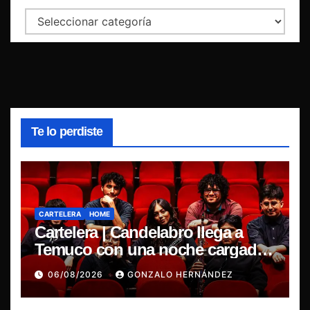
Categorías
Te lo perdiste
CARTELERA
HOME
Cartelera | Candelabro llega a
Temuco con una noche cargada
de indie
06/08/2026
GONZALO HERNÁNDEZ