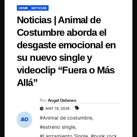
HOME
NOTICIAS
Noticias | Animal de
Costumbre aborda el
desgaste emocional en
su nuevo single y
videoclip “Fuera o Más
Allá”
Por
Angel Ordenes
MAY 19, 2026
#Animal de costumbre
,
#estreno single
,
#Lanzamiento Single
,
#punk rock