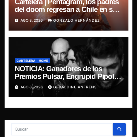
Cartelera | Pentagram, los padres
del doom regresan a Chile en su
última misa
AGO 8, 2026
GONZALO HERNÁNDEZ
CARTELERA
HOME
NOTICIA: Ganadores de los
Premios Pulsar, Engrupid Pipol
presentan show exclusivo.
AGO 8, 2026
GERALDINE ANFRENS