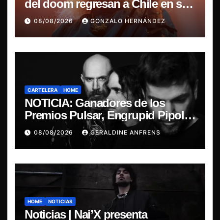
del doom regresan a Chile en su
última misa
08/08/2026
GONZALO HERNÁNDEZ
CARTELERA
HOME
NOTICIA: Ganadores de los
Premios Pulsar, Engrupid Pipol
presentan show exclusivo.
08/08/2026
GERALDINE ANFRENS
HOME
NOTICIAS
Noticias | Nai’X presenta