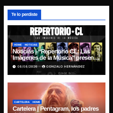
Te lo perdiste
HOME
NOTICIAS
Noticias | “Repertorio CL: Las
Imágenes de la Música” presenta
la esencia del nuevo sonido
08/08/2026
GONZALO HERNÁNDEZ
nacional
CARTELERA
HOME
Cartelera | Pentagram, los padres