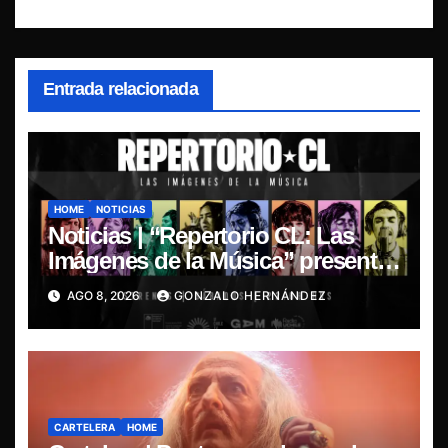
Entrada relacionada
HOME
NOTICIAS
Noticias | “Repertorio CL: Las
Imágenes de la Música” presenta
la esencia del nuevo sonido
AGO 8, 2026
GONZALO HERNÁNDEZ
nacional
CARTELERA
HOME