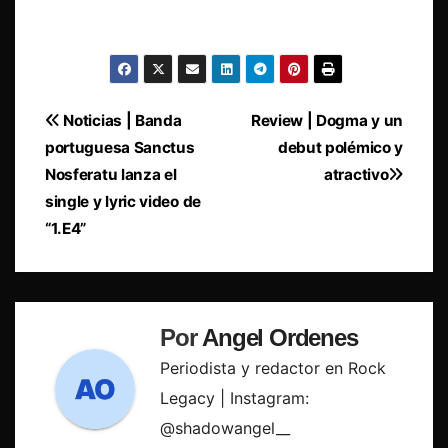
Navegación
Noticias | Banda
Review | Dogma y un
portuguesa Sanctus
debut polémico y
de
Nosferatu lanza el
atractivo
entradas
single y lyric video de
“1.E4”
Por
Angel Ordenes
Periodista y redactor en Rock
Legacy | Instagram:
@shadowangel__