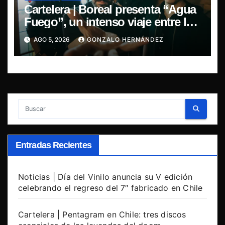
Cartelera | Boreal presenta “Agua
Fuego”, un intenso viaje entre la
pasión y la desilusión
AGO 5, 2026
GONZALO HERNÁNDEZ
Entradas Recientes
Noticias | Día del Vinilo anuncia su V edición
celebrando el regreso del 7″ fabricado en Chile
Cartelera | Pentagram en Chile: tres discos