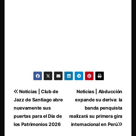
Navegación
Noticias | Club de
Noticias | Abducción
Jazz de Santiago abre
expande su deriva: la
de
nuevamente sus
banda penquista
entradas
puertas para el Día de
realizará su primera gira
los Patrimonios 2026
internacional en Perú