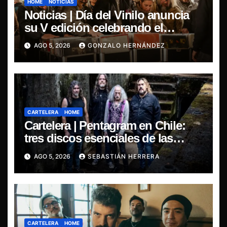
HOME
NOTICIAS
Noticias | Día del Vinilo anuncia
su V edición celebrando el
regreso del 7″ fabricado en Chile
AGO 5, 2026
GONZALO HERNÁNDEZ
CARTELERA
HOME
Cartelera | Pentagram en Chile:
tres discos esenciales de las
leyendas del doom
AGO 5, 2026
SEBASTIÁN HERRERA
CARTELERA
HOME