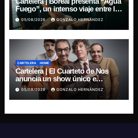
Cartelera | Boreal presenta “Agua
Fuego”, un intenso viaje entre la
pasión y la desilusión
05/08/2026
GONZALO HERNÁNDEZ
CARTELERA
HOME
Cartelera | El Cuarteto de Nos
anuncia un show único e
irrepetible en el Movistar Arena
05/08/2026
GONZALO HERNÁNDEZ