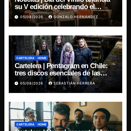
su V edición celebrando el
regreso del 7″ fabricado en Chile
05/08/2026
GONZALO HERNÁNDEZ
CARTELERA
HOME
Cartelera | Pentagram en Chile:
tres discos esenciales de las
leyendas del doom
05/08/2026
SEBASTIÁN HERRERA
CARTELERA
HOME