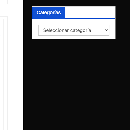
Categorías
e
Categorías
e
y
y
o
n
a