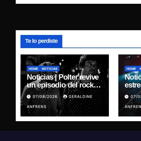
Te lo perdiste
HOME
NOTICIAS
HOME
Noticias | Polter revive
Notic
un episodio del rock
estr
independiente chileno
Agos
07/08/2026
GERALDINE
07/
con el lanzamiento de
sono
“Esencial 2001–2026”
ANFRENS
la m
ANFRE