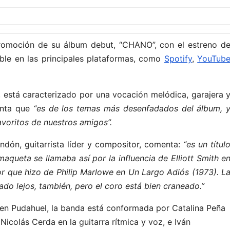
romoción de su álbum debut, “CHANO”, con el estreno d
onible en las principales plataformas, como
Spotify
,
YouTub
está caracterizado por una vocación melódica, garajera 
enta que
“es de los temas más desenfadados del álbum, 
favoritos de nuestros amigos”.
ndón, guitarrista líder y compositor, comenta:
“es un títul
aqueta se llamaba así por la influencia de Elliott Smith e
tor que hizo de Philip Marlowe en Un Largo Adiós (1973). L
ado lejos, también, pero el coro está bien craneado.”
en Pudahuel, la banda está conformada por Catalina Peña
 Nicolás Cerda en la guitarra rítmica y voz, e Iván