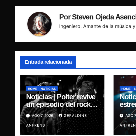
Por
Steven Ojeda Asenc
Ingeniero. Amante de la música y 
Entrada relacionada
HOME
NOTICIAS
HOME
Noticias | Polter revive
Notic
un episodio del rock
estre
independiente chileno
Agost
AGO 7, 2026
GERALDINE
AGO 7
con el lanzamiento de
sonor
“Esencial 2001–2026”
ANFRENS
la m
ANFREN