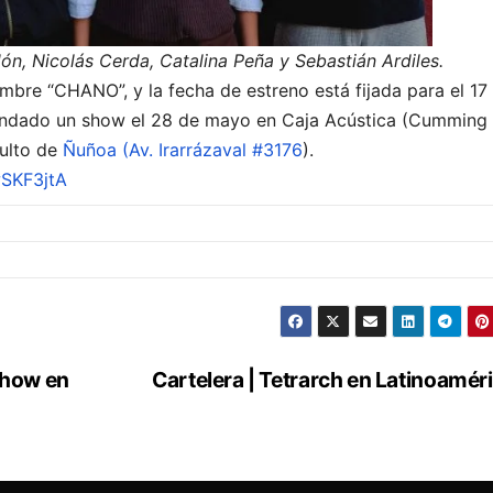
ón, Nicolás Cerda, Catalina Peña y Sebastián Ardiles.
mbre “CHANO”, y la fecha de estreno está fijada para el 17
agendado un show el 28 de mayo en Caja Acústica (Cumming
culto de
Ñuñoa (Av. Irarrázaval #3176
).
SKF3jtA
 show en
Cartelera | Tetrarch en Latinoamér