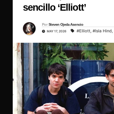
sencillo ‘Elliott’
Por
Steven Ojeda Asencio
#Elliott
,
#Isla Hind
,
MAY 17, 2026