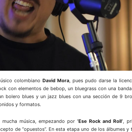
músico colombiano
David Mora
, pues pudo darse la licen
 rock con elementos de bebop, un bluegrass con una banda
un bolero blues y un jazz blues con una sección de 9 bro
onidos y formatos.
do mucha música, empezando por
‘Ese Rock and Roll’
, p
epto de “opuestos”. En esta etapa uno de los álbumes y 