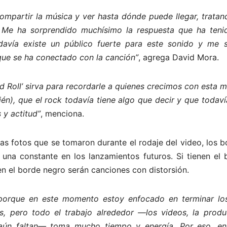
ompartir la música y ver hasta dónde puede llegar, tratan
s. Me ha sorprendido muchísimo la respuesta que ha teni
avía existe un público fuerte para este sonido y me s
ue se ha conectado con la canción”
, agrega David Mora.
 Roll’ sirva para recordarle a quienes crecimos con esta 
n), que el rock todavía tiene algo que decir y que todaví
 y actitud”
, menciona.
 las fotos que se tomaron durante el rodaje del video, los 
na constante en los lanzamientos futuros. Si tienen el 
nen el borde negro serán canciones con distorsión.
porque en este momento estoy enfocado en terminar lo
, pero todo el trabajo alrededor —los videos, la produ
 aún faltan— toma mucho tiempo y energía. Por eso, en