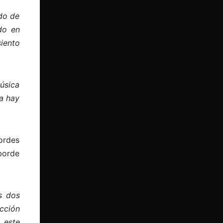
do de
do en
iento
música
a hay
bordes
borde
s dos
cción
 este