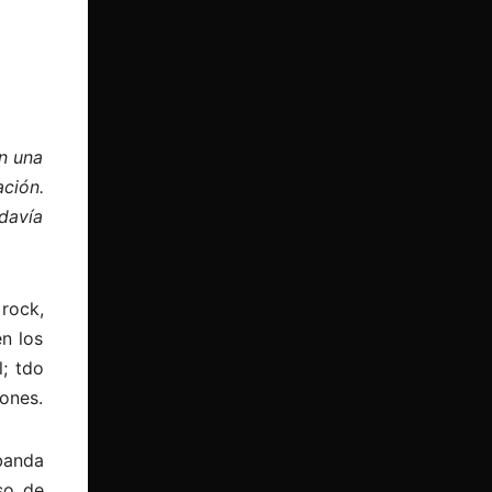
en una
ción.
davía
 rock,
n los
l; tdo
ones.
banda
so de