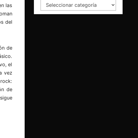
Categorías
en las
toman
os del
ón de
ásico.
vo, el
a vez
rock:
ón de
 sigue