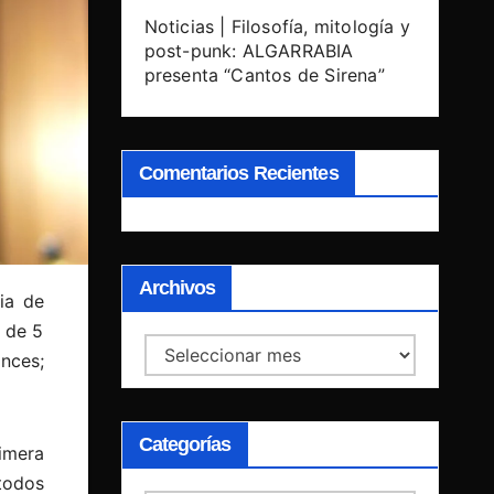
Noticias | Filosofía, mitología y
post-punk: ALGARRABIA
presenta “Cantos de Sirena”
Comentarios Recientes
Archivos
cia de
 de 5
Archivos
nces;
Categorías
rimera
todos