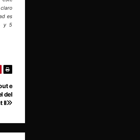
claro
ad es
4 y 5
out e
l del
 II