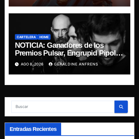
CARTELERA
HOME
NOTICIA: Ganadores de los
Premios Pulsar, Engrupid Pipol
presentan show exclusivo.
AGO 8, 2026
GERALDINE ANFRENS
Entradas Recientes