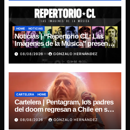
HOME
NOTICIAS
Noticias | “Repertorio CL: Las
Imágenes de la Música” presenta
la esencia del nuevo sonido
08/08/2026
GONZALO HERNÁNDEZ
nacional
CARTELERA
HOME
Cartelera | Pentagram, los padres
del doom regresan a Chile en su
última misa
08/08/2026
GONZALO HERNÁNDEZ