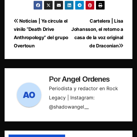
Navegación
Noticias | Ya circula el
Cartelera | Lisa
vinilo “Death Drive
Johansson, el retorno a
de
Anthropology” del grupo
casa de la voz original
entradas
Overtoun
de Draconian
Por
Angel Ordenes
Periodista y redactor en Rock
Legacy | Instagram:
@shadowangel__