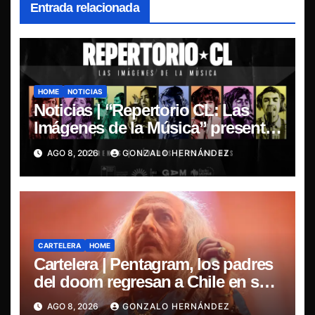
Entrada relacionada
HOME
NOTICIAS
Noticias | “Repertorio CL: Las
Imágenes de la Música” presenta
la esencia del nuevo sonido
AGO 8, 2026
GONZALO HERNÁNDEZ
nacional
CARTELERA
HOME
Cartelera | Pentagram, los padres
del doom regresan a Chile en su
última misa
AGO 8, 2026
GONZALO HERNÁNDEZ