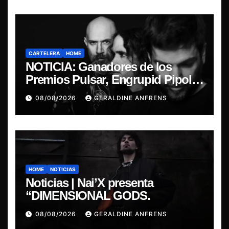
CARTELERA
HOME
NOTICIA: Ganadores de los
Premios Pulsar, Engrupid Pipol
presentan show exclusivo.
08/08/2026
GERALDINE ANFRENS
HOME
NOTICIAS
Noticias | Nai’X presenta
“DIMENSIONAL GODS.
08/08/2026
GERALDINE ANFRENS