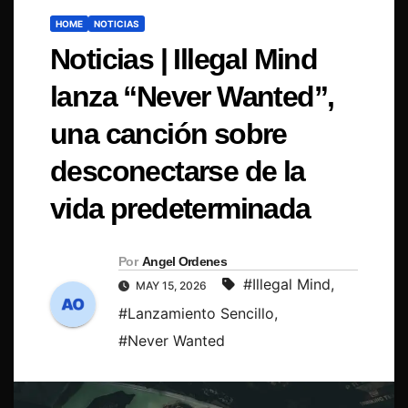
HOME
NOTICIAS
Noticias | Illegal Mind
lanza “Never Wanted”,
una canción sobre
desconectarse de la
vida predeterminada
Por
Angel Ordenes
#Illegal Mind
,
MAY 15, 2026
#Lanzamiento Sencillo
,
#Never Wanted